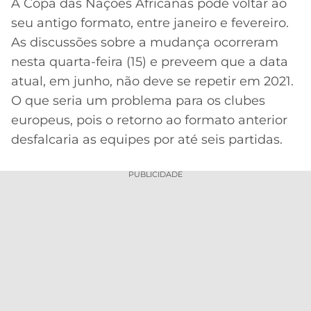
A Copa das Nações Africanas pode voltar ao
MERCADO
CÓDIGO
CORINTHIANS
seu antigo formato, entre janeiro e fevereiro.
DA
DE
LIBERTADORES
As discussões sobre a mudança ocorreram
BOLA
INDICAÇÃO
SÃO
nesta quarta-feira (15) e preveem que a data
BET365
PAULO
COPA
atual, em junho, não deve se repetir em 2021.
PALPITES
DO
O que seria um problema para os clubes
CÓDIGO
BRASIL
SANTOS
europeus, pois o retorno ao formato anterior
BETANO
desfalcaria as equipes por até seis partidas.
PREMIER
FLAMENGO
MELHORES
LEAGUE
APPS
PUBLICIDADE
DE
FLUMINENSE
COPA
APOSTAS
SUL-
BOTAFOGO
AMERICANA
CASSINOS
ONLINE
VASCO
LIGA
DOS
MELHORES
CAMPEÕES
INTERNACIONAL