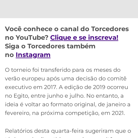
CASSINOS
ONLINE
LALIGA
2026
GRÊMIO
Você conhece o canal do Torcedores
ATLÉTICO
no YouTube?
Clique e se inscreva!
MG
Siga o Torcedores também
no
Instagram
CRUZEIRO
O torneio foi transferido para os meses do
verão europeu após uma decisão do comitê
executivo em 2017. A edição de 2019 ocorreu
no Egito, entre junho e julho. No entanto, a
ideia é voltar ao formato original, de janeiro a
fevereiro, na próxima competição, em 2021.
Relatórios desta quarta-feira sugeriram que o