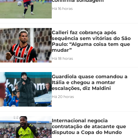
confirma sondagem
Há 16 horas
Calleri faz cobrança após
sequência sem vitórias do São
Paulo: “Alguma coisa tem que
mudar”
Há 18 horas
Guardiola quase comandou a
Itália e chegou a montar
escalações, diz Maldini
Há 20 horas
Internacional negocia
contratação de atacante que
disputou a Copa do Mundo