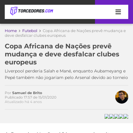
APOSTAS
Home
Futebol
Copa Africana de Nações prevê mudança e
Acesse o perfil do autor
deve desfalcar clubes europeus
ÚLTIMAS
DICAS
no Twitter
Copa Africana de Nações prevê
DE
mudança e deve desfalcar clubes
APOSTA
COPA
europeus
DO
MUNDO
MELHORES
Liverpool perderia Salah e Mané, enquanto Aubameyang e
SITES
Pepé também não jogariam pelo Arsenal devido ao torneio
DE
TIMES
APOSTAS
Por
Samuel de Brito
2026
Publicado 17:57 de 15/01/2020
Atualizado há 4 anos
CAMPEONATOS
MEU
TIME
CÓDIGO
MÍDIA
PROMOCIONAL
BRASILEIRÃO
ESPORTIVA
BETBOOM
PALMEIRAS
SÉRIE
A