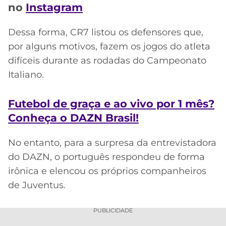
CASSINOS
no
Instagram
ONLINE
LALIGA
2026
GRÊMIO
Dessa forma, CR7 listou os defensores que,
por alguns motivos, fazem os jogos do atleta
ATLÉTICO
difíceis durante as rodadas do Campeonato
MG
Italiano.
CRUZEIRO
Futebol de graça e ao vivo por 1 mês?
Conheça o DAZN Brasil!
No entanto, para a surpresa da entrevistadora
do DAZN, o português respondeu de forma
irônica e elencou os próprios companheiros
de Juventus.
PUBLICIDADE