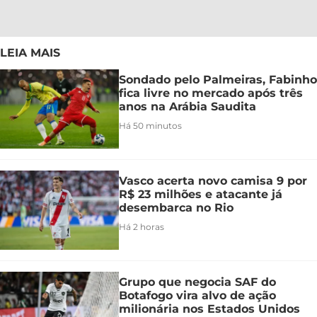
LEIA MAIS
Sondado pelo Palmeiras, Fabinho
fica livre no mercado após três
anos na Arábia Saudita
Há 50 minutos
Vasco acerta novo camisa 9 por
R$ 23 milhões e atacante já
desembarca no Rio
Há 2 horas
Grupo que negocia SAF do
Botafogo vira alvo de ação
milionária nos Estados Unidos