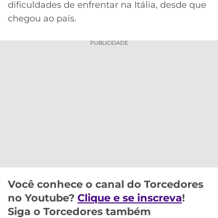
dificuldades de enfrentar na Itália, desde que
MERCADO
CÓDIGO
CORINTHIANS
chegou ao país.
DA
DE
LIBERTADORES
BOLA
INDICAÇÃO
SÃO
PUBLICIDADE
BET365
PAULO
COPA
PALPITES
DO
CÓDIGO
BRASIL
SANTOS
BETANO
PREMIER
FLAMENGO
MELHORES
LEAGUE
APPS
DE
FLUMINENSE
COPA
APOSTAS
SUL-
BOTAFOGO
AMERICANA
CASSINOS
ONLINE
Você conhece o canal do Torcedores
VASCO
LIGA
no Youtube?
Clique e se inscreva
!
DOS
MELHORES
CAMPEÕES
Siga o Torcedores também
INTERNACIONAL