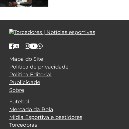
Mapa do Site
Política de privacidade
Política Editorial
Publicidade
Sobre
Futebol
Mercado da Bola
Mídia Esportiva e bastidores
Torcedoras