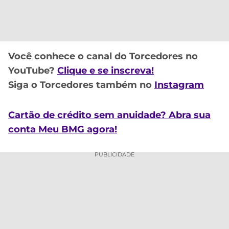
CASSINOS
ONLINE
LALIGA
2026
GRÊMIO
ATLÉTICO
Você conhece o canal do Torcedores no
MG
YouTube?
Clique e se inscreva!
Siga o Torcedores também no
Instagram
CRUZEIRO
Cartão de crédito sem anuidade? Abra sua
conta Meu BMG agora!
PUBLICIDADE