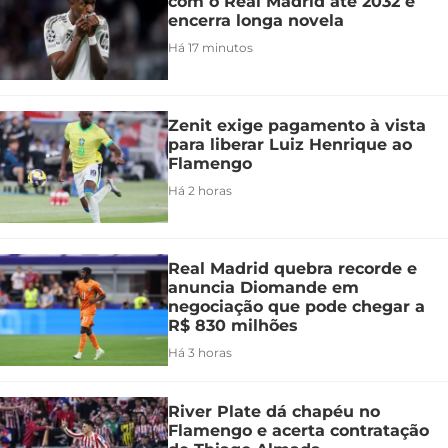
com o Real Madrid até 2032 e
encerra longa novela
Há 17 minutos
Zenit exige pagamento à vista
para liberar Luiz Henrique ao
Flamengo
Há 2 horas
Real Madrid quebra recorde e
anuncia Diomande em
negociação que pode chegar a
R$ 830 milhões
Há 3 horas
River Plate dá chapéu no
Flamengo e acerta contratação