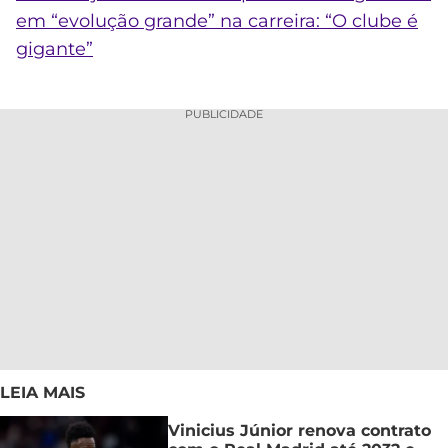
em “evolução grande” na carreira: “O clube é
gigante”
PUBLICIDADE
LEIA MAIS
Vinicius Júnior renova contrato