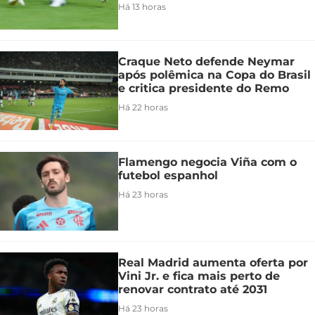
Há 13 horas
Craque Neto defende Neymar
após polêmica na Copa do Brasil
e critica presidente do Remo
Há 22 horas
Flamengo negocia Viña com o
futebol espanhol
Há 23 horas
Real Madrid aumenta oferta por
Vini Jr. e fica mais perto de
renovar contrato até 2031
Há 23 horas