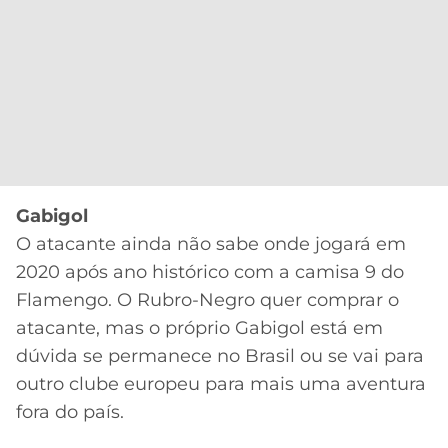
Gabigol
O atacante ainda não sabe onde jogará em
2020 após ano histórico com a camisa 9 do
Flamengo. O Rubro-Negro quer comprar o
atacante, mas o próprio Gabigol está em
dúvida se permanece no Brasil ou se vai para
outro clube europeu para mais uma aventura
fora do país.