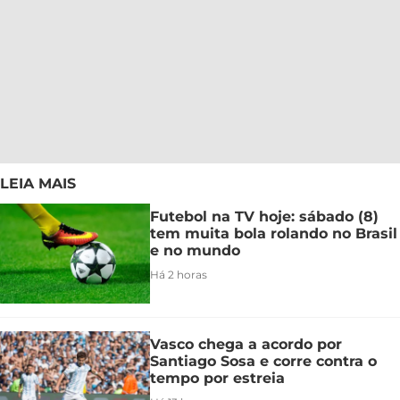
LEIA MAIS
Futebol na TV hoje: sábado (8)
tem muita bola rolando no Brasil
e no mundo
Há 2 horas
Vasco chega a acordo por
Santiago Sosa e corre contra o
tempo por estreia