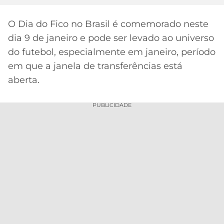
MERCADO
CÓDIGO
CORINTHIANS
O Dia do Fico no Brasil é comemorado neste
DA
DE
LIBERTADORES
dia 9 de janeiro e pode ser levado ao universo
BOLA
INDICAÇÃO
SÃO
BET365
do futebol, especialmente em janeiro, período
PAULO
COPA
PALPITES
DO
em que a janela de transferências está
CÓDIGO
BRASIL
aberta.
SANTOS
BETANO
PREMIER
PUBLICIDADE
FLAMENGO
MELHORES
LEAGUE
APPS
DE
FLUMINENSE
COPA
APOSTAS
SUL-
BOTAFOGO
AMERICANA
CASSINOS
ONLINE
VASCO
LIGA
DOS
MELHORES
CAMPEÕES
INTERNACIONAL