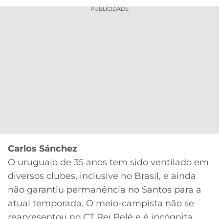
PUBLICIDADE
Carlos Sánchez
O uruguaio de 35 anos tem sido ventilado em
diversos clubes, inclusive no Brasil, e ainda
não garantiu permanência no Santos para a
atual temporada. O meio-campista não se
reapresentou no CT Rei Pelé e é incógnita.