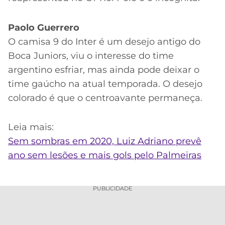
Paolo Guerrero
O camisa 9 do Inter é um desejo antigo do
Boca Juniors, viu o interesse do time
argentino esfriar, mas ainda pode deixar o
time gaúcho na atual temporada. O desejo
colorado é que o centroavante permaneça.
Leia mais:
Sem sombras em 2020, Luiz Adriano prevê
ano sem lesões e mais gols pelo Palmeiras
PUBLICIDADE