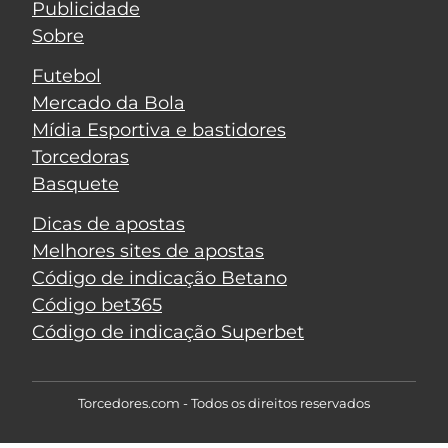
Publicidade
Sobre
Futebol
Mercado da Bola
Mídia Esportiva e bastidores
Torcedoras
Basquete
Dicas de apostas
Melhores sites de apostas
Código de indicação Betano
Código bet365
Código de indicação Superbet
Torcedores.com - Todos os direitos reservados