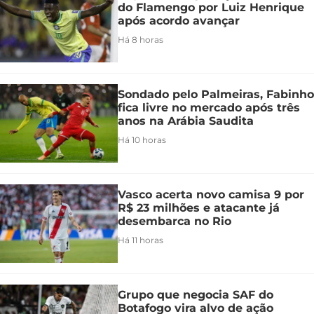
do Flamengo por Luiz Henrique
após acordo avançar
Há 8 horas
Sondado pelo Palmeiras, Fabinho
fica livre no mercado após três
anos na Arábia Saudita
Há 10 horas
Vasco acerta novo camisa 9 por
R$ 23 milhões e atacante já
desembarca no Rio
Há 11 horas
Grupo que negocia SAF do
Botafogo vira alvo de ação