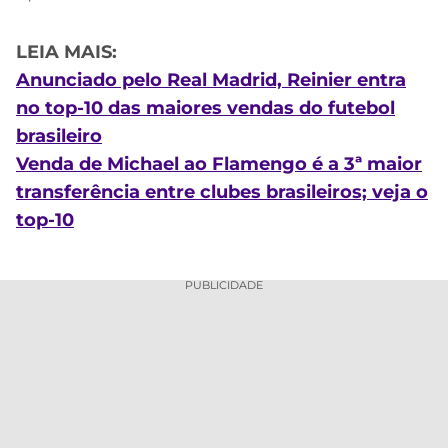
LEIA MAIS:
Anunciado pelo Real Madrid, Reinier entra
no top-10 das maiores vendas do futebol
brasileiro
Venda de Michael ao Flamengo é a 3ª maior
transferência entre clubes brasileiros; veja o
top-10
PUBLICIDADE