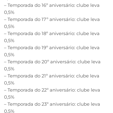
– Temporada do 16º aniversário: clube leva
0,5%
– Temporada do 17º aniversário: clube leva
0,5%
– Temporada do 18º aniversário: clube leva
0,5%
– Temporada do 19º aniversário: clube leva
0,5%
– Temporada do 20º aniversário: clube leva
0,5%
– Temporada do 21º aniversário: clube leva
0,5%
– Temporada do 22º aniversário: clube leva
0,5%
– Temporada do 23º aniversário: clube leva
0,5%