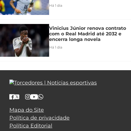
Há 1 dia
Vinicius Júnior renova contrato
com o Real Madrid até 2032 e
encerra longa novela
Há 1 dia
Mapa do Site
Política de privacidade
Política Editorial