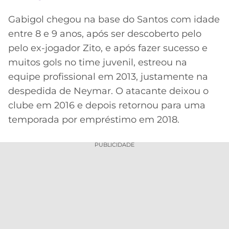
Gabigol chegou na base do Santos com idade
entre 8 e 9 anos, após ser descoberto pelo
pelo ex-jogador Zito, e após fazer sucesso e
muitos gols no time juvenil, estreou na
equipe profissional em 2013, justamente na
despedida de Neymar. O atacante deixou o
clube em 2016 e depois retornou para uma
temporada por empréstimo em 2018.
PUBLICIDADE