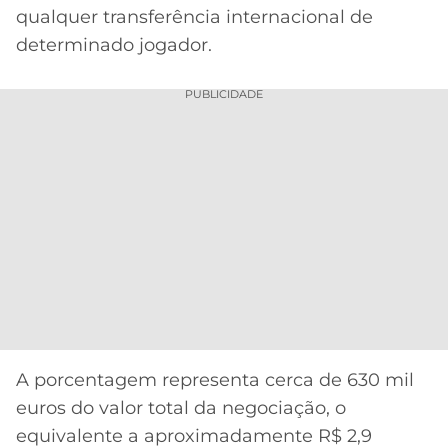
qualquer transferência internacional de
determinado jogador.
PUBLICIDADE
A porcentagem representa cerca de 630 mil
euros do valor total da negociação, o
equivalente a aproximadamente R$ 2,9