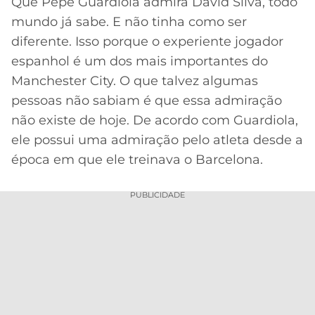
Que Pepe Guardiola admira David Silva, todo
mundo já sabe. E não tinha como ser
MERCADO
CÓDIGO
CORINTHIANS
DA
DE
LIBERTADORES
diferente. Isso porque o experiente jogador
BOLA
INDICAÇÃO
espanhol é um dos mais importantes do
SÃO
BET365
PAULO
COPA
Manchester City. O que talvez algumas
PALPITES
DO
pessoas não sabiam é que essa admiração
CÓDIGO
BRASIL
SANTOS
não existe de hoje. De acordo com Guardiola,
BETANO
ele possui uma admiração pelo atleta desde a
PREMIER
FLAMENGO
época em que ele treinava o Barcelona.
MELHORES
LEAGUE
APPS
DE
FLUMINENSE
PUBLICIDADE
COPA
APOSTAS
SUL-
BOTAFOGO
AMERICANA
CASSINOS
ONLINE
VASCO
LIGA
DOS
MELHORES
CAMPEÕES
INTERNACIONAL