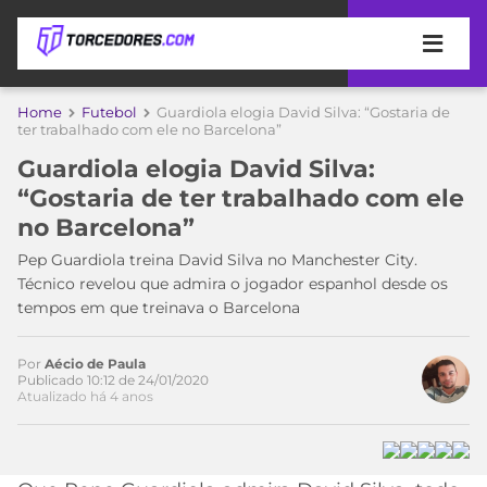
APOSTAS
Home
Futebol
Guardiola elogia David Silva: “Gostaria de
Acesse o perfil do autor
ter trabalhado com ele no Barcelona”
ÚLTIMAS
DICAS
no Twitter
Guardiola elogia David Silva:
DE
“Gostaria de ter trabalhado com ele
APOSTA
COPA
no Barcelona”
DO
MUNDO
MELHORES
Pep Guardiola treina David Silva no Manchester City.
SITES
Técnico revelou que admira o jogador espanhol desde os
DE
tempos em que treinava o Barcelona
TIMES
APOSTAS
2026
Por
Aécio de Paula
CAMPEONATOS
MEU
Publicado 10:12 de 24/01/2020
Atualizado há 4 anos
TIME
CÓDIGO
MÍDIA
PROMOCIONAL
BRASILEIRÃO
ESPORTIVA
BETBOOM
PALMEIRAS
SÉRIE
A