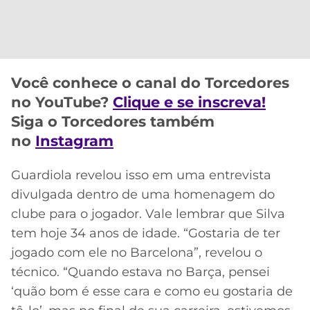
CASSINOS
ONLINE
LALIGA
2026
GRÊMIO
ATLÉTICO
Você conhece o canal do Torcedores
MG
no YouTube?
Clique e se inscreva!
Siga o Torcedores também
CRUZEIRO
no
Instagram
Guardiola revelou isso em uma entrevista
divulgada dentro de uma homenagem do
clube para o jogador. Vale lembrar que Silva
tem hoje 34 anos de idade. “Gostaria de ter
jogado com ele no Barcelona”, revelou o
técnico. “Quando estava no Barça, pensei
‘quão bom é esse cara e como eu gostaria de