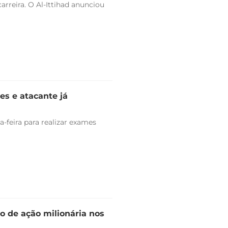
arreira. O Al-Ittihad anunciou
es e atacante já
-feira para realizar exames
o de ação milionária nos