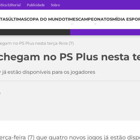
ítica Editorial
Publicidade
Sobre
TAS
ÚLTIMAS
COPA DO MUNDO
TIMES
CAMPEONATOS
MÍDIA ESPO
egam no PS Plus nesta terça-feira (7)
chegam no PS Plus nesta ter
 já estão disponíveis para os jogadores
0
rça-feira (7) que quatro novos jogos já estão disp