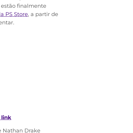
 estão finalmente
da PS Store
, a partir de
entar.
 link
he Nathan Drake