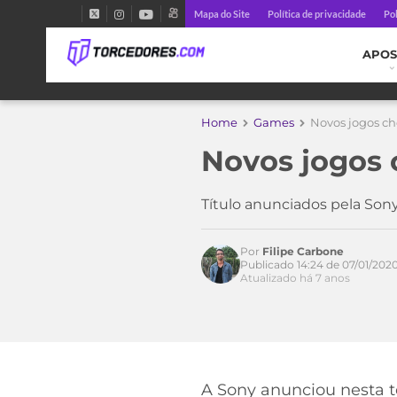
Mapa do Site
Política de privacidade
Pol
APOS
Home
Games
Novos jogos ch
Acesse o perfil do autor
no Twitter
Novos jogos 
Título anunciados pela Sony
Por
Filipe Carbone
Publicado 14:24 de 07/01/202
Atualizado há 7 anos
A Sony anunciou nesta te