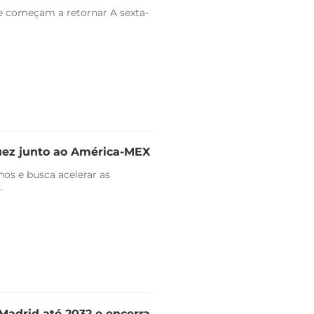
e começam a retornar A sexta-
uez junto ao América-MEX
nos e busca acelerar as
.
Madrid até 2032 e encerra