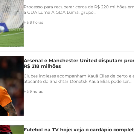
Processo para recuperar cerca de R$ 220 milhões em 
a GDA Luma A GDA Luma, grupo...
Há 8 horas
Arsenal e Manchester United disputam pr
R$ 218 milhões
Clubes ingleses acompanham Kauã Elias de perto e 
atacante do Shakhtar Donetsk Kauã Elias pode ser...
Há 9 horas
Futebol na TV hoje: veja o cardápio completo