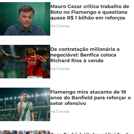
Mauro Cezar critica trabalho de
Boto no Flamengo e questiona
quase R$ 1 bilhão em reforços
Há 2 horas
De contratação milionária a
negociável: Benfica coloca
Richard Ríos à venda
Há 3 horas
Flamengo mira atacante de 19
anos do Banfield para reforçar o
setor ofensivo
Há 5 horas