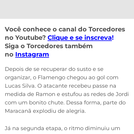
CASSINOS
ONLINE
LALIGA
2026
GRÊMIO
Você conhece o canal do Torcedores
ATLÉTICO
MG
no Youtube?
Clique e se inscreva
!
Siga o Torcedores também
CRUZEIRO
no
Instagram
Depois de se recuperar do susto e se
organizar, o Flamengo chegou ao gol com
Lucas Silva. O atacante recebeu passe na
medida de Ramon e estufou as redes de Jordi
com um bonito chute. Dessa forma, parte do
Maracanã explodiu de alegria.
Já na segunda etapa, o ritmo diminuiu um