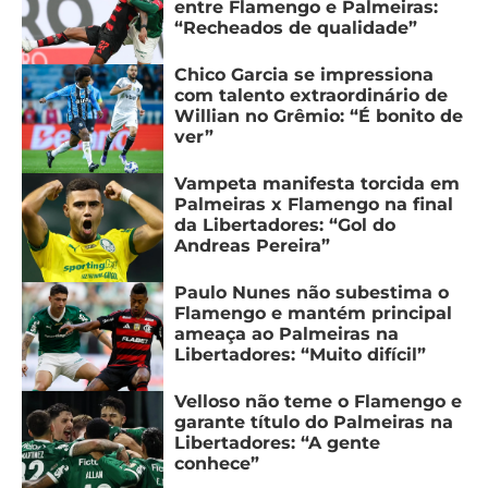
entre Flamengo e Palmeiras:
“Recheados de qualidade”
Chico Garcia se impressiona
com talento extraordinário de
Willian no Grêmio: “É bonito de
ver”
Vampeta manifesta torcida em
Palmeiras x Flamengo na final
da Libertadores: “Gol do
Andreas Pereira”
Paulo Nunes não subestima o
Flamengo e mantém principal
ameaça ao Palmeiras na
Libertadores: “Muito difícil”
Velloso não teme o Flamengo e
garante título do Palmeiras na
Libertadores: “A gente
conhece”