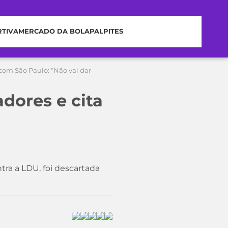
RTIVA
MERCADO DA BOLA
PALPITES
 com São Paulo: “Não vai dar
adores e cita
tra a LDU, foi descartada