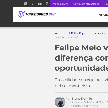
Mapa do Site
Política de privacidade
Pol
APOS
Home
Mídia Esportiva e bastid
oportunidade”
Felipe Melo v
diferença co
oportunidad
Possibilidade da equipe alv
pelo comentarista
Por
Bruno Romão
Publicado 21:50 de 25/09/202
Atualizado há 11 meses