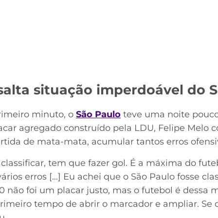
salta situação imperdoável do 
rimeiro minuto, o
São Paulo
teve uma noite pouco
car agregado construído pela LDU, Felipe Melo co
tida de mata-mata, acumular tantos erros ofensi
lassificar, tem que fazer gol. É a máxima do fute
ios erros […] Eu achei que o São Paulo fosse classi
a 0 não foi um placar justo, mas o futebol é dessa
imeiro tempo de abrir o marcador e ampliar. Se o 
u.