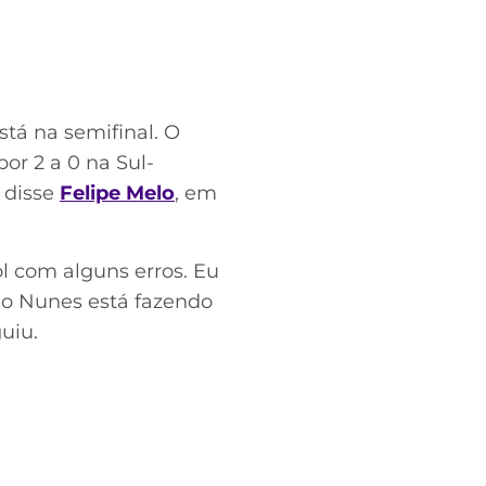
tá na semifinal. O
r 2 a 0 na Sul-
 disse
Felipe Melo
, em
ol com alguns erros. Eu
go Nunes está fazendo
uiu.