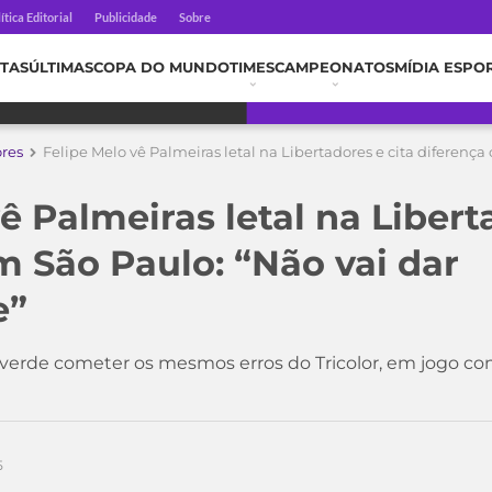
ítica Editorial
Publicidade
Sobre
TAS
ÚLTIMAS
COPA DO MUNDO
TIMES
CAMPEONATOS
MÍDIA ESPO
ores
Felipe Melo vê Palmeiras letal na Libertadores e cita diferença
ê Palmeiras letal na Libert
m São Paulo: “Não vai dar
e”
iverde cometer os mesmos erros do Tricolor, em jogo con
5