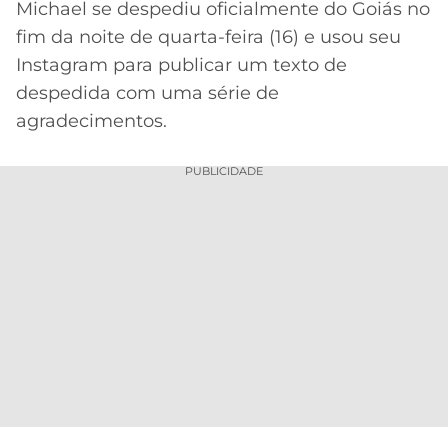
Michael se despediu oficialmente do Goiás no
MERCADO
CÓDIGO
CORINTHIANS
fim da noite de quarta-feira (16) e usou seu
DA
DE
LIBERTADORES
Instagram para publicar um texto de
BOLA
INDICAÇÃO
SÃO
despedida com uma série de
BET365
PAULO
COPA
agradecimentos.
PALPITES
DO
CÓDIGO
BRASIL
SANTOS
PUBLICIDADE
BETANO
PREMIER
FLAMENGO
MELHORES
LEAGUE
APPS
DE
FLUMINENSE
COPA
APOSTAS
SUL-
BOTAFOGO
AMERICANA
CASSINOS
ONLINE
VASCO
LIGA
DOS
MELHORES
CAMPEÕES
INTERNACIONAL