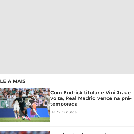
LEIA MAIS
Com Endrick titular e Vini Jr. de
volta, Real Madrid vence na pré-
temporada
Há 32 minutos