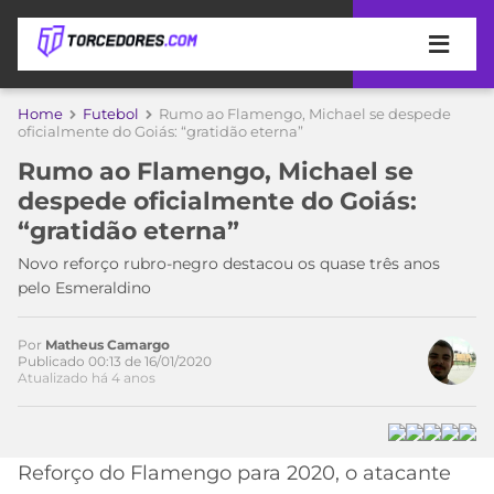
APOSTAS
Home
Futebol
Rumo ao Flamengo, Michael se despede
oficialmente do Goiás: “gratidão eterna”
ÚLTIMAS
DICAS
Rumo ao Flamengo, Michael se
DE
despede oficialmente do Goiás:
APOSTA
COPA
“gratidão eterna”
DO
Acesse o perfil do autor
MUNDO
MELHORES
Novo reforço rubro-negro destacou os quase três anos
no Twitter
SITES
pelo Esmeraldino
DE
TIMES
APOSTAS
Por
Matheus Camargo
2026
Publicado 00:13 de 16/01/2020
Atualizado há 4 anos
CAMPEONATOS
MEU
TIME
CÓDIGO
MÍDIA
PROMOCIONAL
BRASILEIRÃO
ESPORTIVA
BETBOOM
PALMEIRAS
SÉRIE
Reforço do Flamengo para 2020, o atacante
A