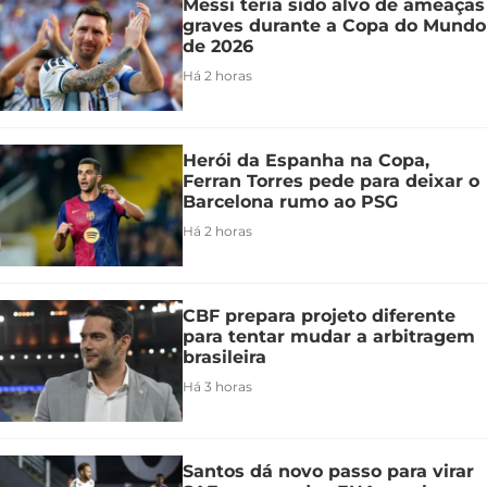
Messi teria sido alvo de ameaças
graves durante a Copa do Mundo
de 2026
Há 2 horas
Herói da Espanha na Copa,
Ferran Torres pede para deixar o
Barcelona rumo ao PSG
Há 2 horas
CBF prepara projeto diferente
para tentar mudar a arbitragem
brasileira
Há 3 horas
Santos dá novo passo para virar