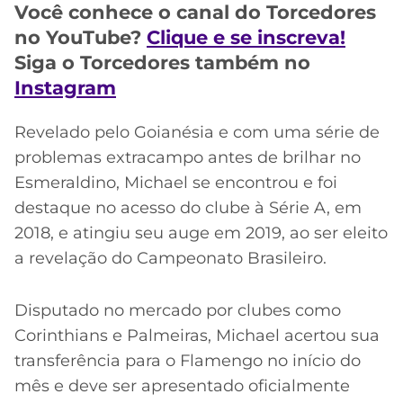
CASSINOS
Você conhece o canal do Torcedores
ONLINE
LALIGA
no YouTube?
Clique e se inscreva!
2026
GRÊMIO
Siga o Torcedores também no
Instagram
ATLÉTICO
MG
Revelado pelo Goianésia e com uma série de
problemas extracampo antes de brilhar no
CRUZEIRO
Esmeraldino, Michael se encontrou e foi
destaque no acesso do clube à Série A, em
2018, e atingiu seu auge em 2019, ao ser eleito
a revelação do Campeonato Brasileiro.
Disputado no mercado por clubes como
Corinthians e Palmeiras, Michael acertou sua
transferência para o Flamengo no início do
mês e deve ser apresentado oficialmente