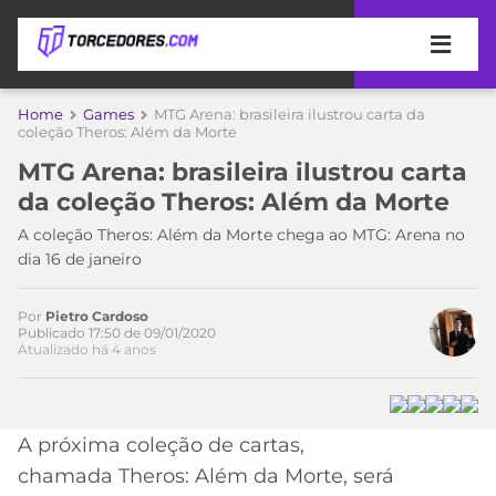
APOSTAS
Home
Games
MTG Arena: brasileira ilustrou carta da
Acesse o perfil do autor
coleção Theros: Além da Morte
ÚLTIMAS
DICAS
no Twitter
MTG Arena: brasileira ilustrou carta
DE
da coleção Theros: Além da Morte
APOSTA
COPA
A coleção Theros: Além da Morte chega ao MTG: Arena no
DO
dia 16 de janeiro
MUNDO
MELHORES
SITES
DE
Por
Pietro Cardoso
TIMES
Publicado 17:50 de 09/01/2020
APOSTAS
Atualizado há 4 anos
2026
CAMPEONATOS
MEU
TIME
CÓDIGO
A próxima coleção de cartas,
MÍDIA
PROMOCIONAL
BRASILEIRÃO
ESPORTIVA
BETBOOM
PALMEIRAS
SÉRIE
chamada Theros: Além da Morte, será
A