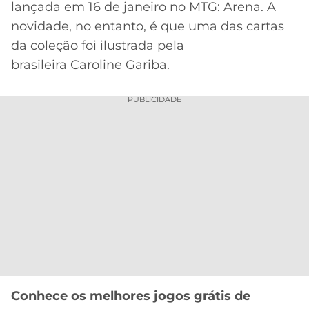
lançada em 16 de janeiro no MTG: Arena. A
MERCADO
CÓDIGO
CORINTHIANS
novidade, no entanto, é que uma das cartas
DA
DE
LIBERTADORES
da coleção foi ilustrada pela
BOLA
INDICAÇÃO
SÃO
brasileira Caroline Gariba.
BET365
PAULO
COPA
PALPITES
DO
PUBLICIDADE
CÓDIGO
BRASIL
SANTOS
BETANO
PREMIER
FLAMENGO
MELHORES
LEAGUE
APPS
DE
FLUMINENSE
COPA
APOSTAS
SUL-
BOTAFOGO
AMERICANA
CASSINOS
ONLINE
VASCO
LIGA
DOS
MELHORES
CAMPEÕES
Conhece os melhores jogos grátis de
INTERNACIONAL