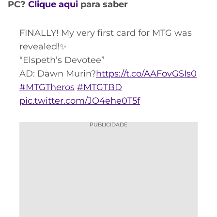
CASSINOS
PC?
Clique aqui
para saber
ONLINE
LALIGA
2026
GRÊMIO
FINALLY! My very first card for MTG was
revealed!✨
ATLÉTICO
MG
“Elspeth’s Devotee”
AD: Dawn Murin?
https://t.co/AAFovGSIs0
CRUZEIRO
#MTGTheros
#MTGTBD
pic.twitter.com/JO4ehe0T5f
PUBLICIDADE