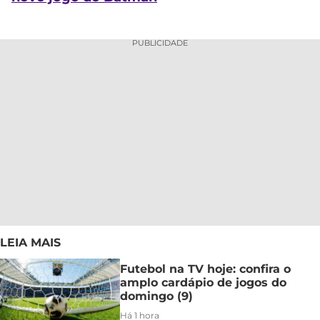
PUBLICIDADE
LEIA MAIS
Futebol na TV hoje: confira o
amplo cardápio de jogos do
domingo (9)
Há 1 hora