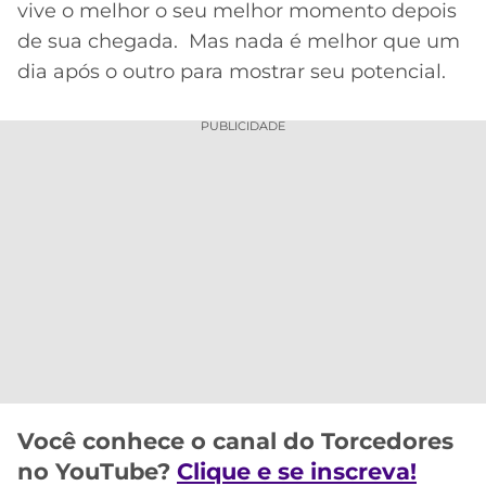
vive o melhor o seu melhor momento depois
MERCADO
CÓDIGO
CORINTHIANS
de sua chegada. Mas nada é melhor que um
DA
DE
LIBERTADORES
dia após o outro para mostrar seu potencial.
BOLA
INDICAÇÃO
SÃO
BET365
PAULO
COPA
PUBLICIDADE
PALPITES
DO
CÓDIGO
BRASIL
SANTOS
BETANO
PREMIER
FLAMENGO
MELHORES
LEAGUE
APPS
DE
FLUMINENSE
COPA
APOSTAS
SUL-
BOTAFOGO
AMERICANA
CASSINOS
ONLINE
VASCO
LIGA
Você conhece o canal do Torcedores
DOS
MELHORES
CAMPEÕES
no YouTube?
Clique e se inscreva!
INTERNACIONAL