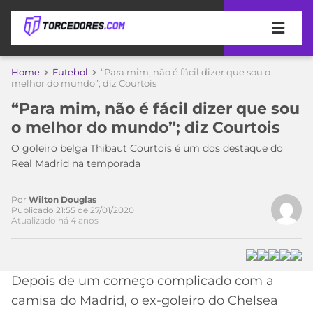
APOSTAS
Home
Futebol
“Para mim, não é fácil dizer que sou o
Acesse o perfil do autor
melhor do mundo”; diz Courtois
ÚLTIMAS
DICAS
no Twitter
“Para mim, não é fácil dizer que sou
DE
o melhor do mundo”; diz Courtois
APOSTA
COPA
O goleiro belga Thibaut Courtois é um dos destaque do
DO
Real Madrid na temporada
MUNDO
MELHORES
SITES
DE
Por
Wilton Douglas
TIMES
Publicado 21:55 de 27/01/2020
APOSTAS
Atualizado há 4 anos
2026
CAMPEONATOS
MEU
TIME
CÓDIGO
Depois de um começo complicado com a
MÍDIA
PROMOCIONAL
BRASILEIRÃO
ESPORTIVA
BETBOOM
PALMEIRAS
SÉRIE
camisa do Madrid, o ex-goleiro do Chelsea
A