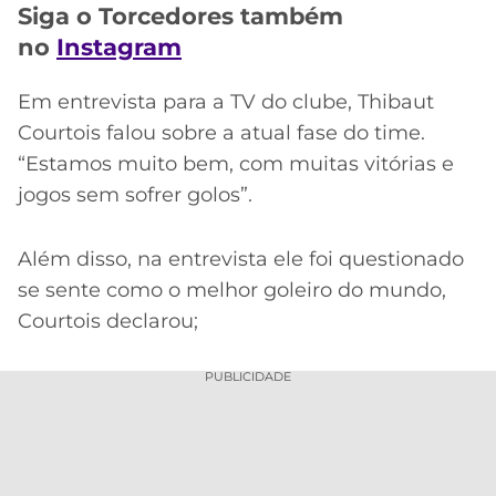
CASSINOS
Siga o Torcedores também
ONLINE
LALIGA
no
Instagram
2026
GRÊMIO
Em entrevista para a TV do clube, Thibaut
ATLÉTICO
Courtois falou sobre a atual fase do time.
MG
“Estamos muito bem, com muitas vitórias e
jogos sem sofrer golos”.
CRUZEIRO
Além disso, na entrevista ele foi questionado
se sente como o melhor goleiro do mundo,
Courtois declarou;
PUBLICIDADE