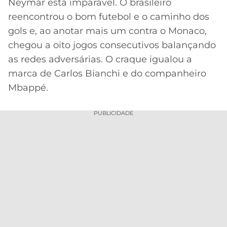
Neymar está imparável. O brasileiro
MERCADO
CÓDIGO
CORINTHIANS
reencontrou o bom futebol e o caminho dos
DA
DE
LIBERTADORES
gols e, ao anotar mais um contra o Monaco,
BOLA
INDICAÇÃO
SÃO
chegou a oito jogos consecutivos balançando
BET365
PAULO
COPA
as redes adversárias. O craque igualou a
PALPITES
DO
marca de Carlos Bianchi e do companheiro
CÓDIGO
BRASIL
SANTOS
Mbappé.
BETANO
PREMIER
FLAMENGO
PUBLICIDADE
MELHORES
LEAGUE
APPS
DE
FLUMINENSE
COPA
APOSTAS
SUL-
BOTAFOGO
AMERICANA
CASSINOS
ONLINE
VASCO
LIGA
DOS
MELHORES
CAMPEÕES
INTERNACIONAL