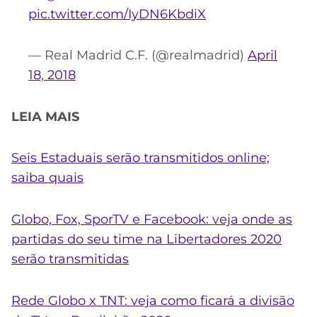
pic.twitter.com/IyDN6KbdiX
— Real Madrid C.F. (@realmadrid)
April
18, 2018
LEIA MAIS
Seis Estaduais serão transmitidos online;
saiba quais
Globo, Fox, SporTV e Facebook: veja onde as
partidas do seu time na Libertadores 2020
serão transmitidas
Rede Globo x TNT: veja como ficará a divisão