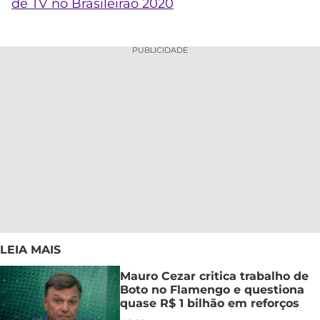
de TV no Brasileirão 2020
PUBLICIDADE
LEIA MAIS
Mauro Cezar critica trabalho de
Boto no Flamengo e questiona
quase R$ 1 bilhão em reforços