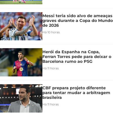
Messi teria sido alvo de ameaças
graves durante a Copa do Mundo
de 2026
Há 10 horas
Herói da Espanha na Copa,
Ferran Torres pede para deixar o
Barcelona rumo ao PSG
Há 11 horas
CBF prepara projeto diferente
para tentar mudar a arbitragem
brasileira
Há 11 horas