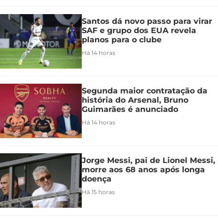
Santos dá novo passo para virar
SAF e grupo dos EUA revela
planos para o clube
Há 14 horas
Segunda maior contratação da
história do Arsenal, Bruno
Guimarães é anunciado
Há 14 horas
Jorge Messi, pai de Lionel Messi,
morre aos 68 anos após longa
doença
Há 15 horas