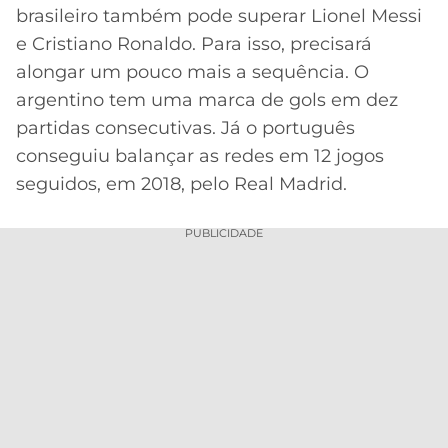
brasileiro também pode superar Lionel Messi
e Cristiano Ronaldo. Para isso, precisará
alongar um pouco mais a sequência. O
argentino tem uma marca de gols em dez
partidas consecutivas. Já o português
conseguiu balançar as redes em 12 jogos
seguidos, em 2018, pelo Real Madrid.
PUBLICIDADE