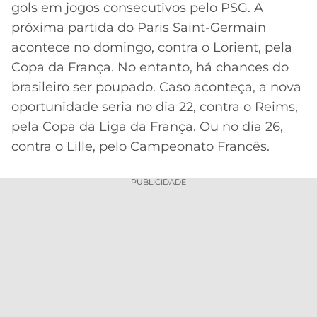
gols em jogos consecutivos pelo PSG. A
próxima partida do Paris Saint-Germain
acontece no domingo, contra o Lorient, pela
Copa da França. No entanto, há chances do
brasileiro ser poupado. Caso aconteça, a nova
oportunidade seria no dia 22, contra o Reims,
pela Copa da Liga da França. Ou no dia 26,
contra o Lille, pelo Campeonato Francês.
PUBLICIDADE