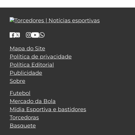
Mapa do Site
Política de privacidade
Política Editorial
Publicidade
Sobre
Futebol
Mercado da Bola
Mídia Esportiva e bastidores
Torcedoras
Basquete