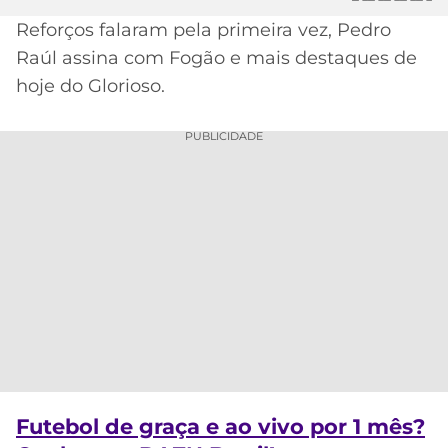
Reforços falaram pela primeira vez, Pedro
MERCADO
CÓDIGO
CORINTHIANS
DA
DE
LIBERTADORES
Raúl assina com Fogão e mais destaques de
BOLA
INDICAÇÃO
hoje do Glorioso.
SÃO
BET365
PAULO
COPA
PALPITES
DO
PUBLICIDADE
CÓDIGO
BRASIL
SANTOS
BETANO
PREMIER
FLAMENGO
MELHORES
LEAGUE
APPS
DE
FLUMINENSE
COPA
APOSTAS
SUL-
BOTAFOGO
AMERICANA
CASSINOS
ONLINE
VASCO
LIGA
DOS
Futebol de graça e ao vivo por 1 mês?
MELHORES
CAMPEÕES
INTERNACIONAL