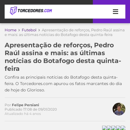
APOSTAS
Home
Futebol
Apresentação de reforços, Pedro Raúl assina
Acesse o perfil do autor
e mais: as últimas notícias do Botafogo desta quinta-feira
ÚLTIMAS
DICAS
no Twitter
Apresentação de reforços, Pedro
DE
Raúl assina e mais: as últimas
APOSTA
COPA
notícias do Botafogo desta quinta-
DO
feira
MUNDO
MELHORES
SITES
Confira as principais notícias do Botafogo desta quinta-
DE
feira. O Torcedores.com apurou os fatos marcantes do dia
TIMES
APOSTAS
de hoje do Glorioso.
2026
CAMPEONATOS
MEU
Por
Felipe Persiani
TIME
Publicado 17:08 de 09/01/2020
CÓDIGO
Atualizado há 4 anos
MÍDIA
PROMOCIONAL
BRASILEIRÃO
ESPORTIVA
BETBOOM
PALMEIRAS
SÉRIE
A