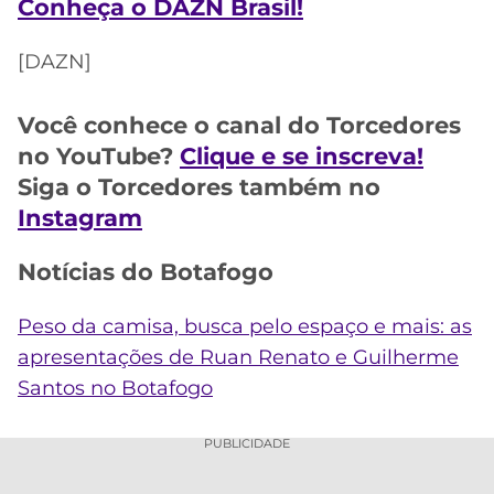
CASSINOS
Conheça o DAZN Brasil!
ONLINE
LALIGA
2026
GRÊMIO
[DAZN]
ATLÉTICO
Você conhece o canal do Torcedores
MG
no YouTube?
Clique e se inscreva!
Siga o Torcedores também no
CRUZEIRO
Instagram
Notícias do Botafogo
Peso da camisa, busca pelo espaço e mais: as
apresentações de Ruan Renato e Guilherme
Santos no Botafogo
PUBLICIDADE