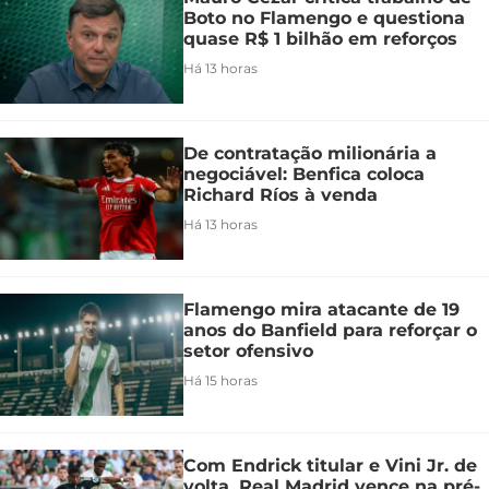
Boto no Flamengo e questiona
quase R$ 1 bilhão em reforços
Há 13 horas
De contratação milionária a
negociável: Benfica coloca
Richard Ríos à venda
Há 13 horas
Flamengo mira atacante de 19
anos do Banfield para reforçar o
setor ofensivo
Há 15 horas
Com Endrick titular e Vini Jr. de
volta, Real Madrid vence na pré-