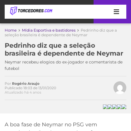
APOSTAS
Home
Mídia Esportiva e bastidores
Pedrinho diz que a
seleção brasileira é dependente de Neymar
ÚLTIMAS
DICAS
Pedrinho diz que a seleção
DE
brasileira é dependente de Neymar
APOSTA
COPA
Neymar recebeu elogios do ex-jogador e comentarista de
DO
Acesse o perfil do autor
futebol
MUNDO
MELHORES
no Twitter
SITES
DE
Por
Rogério Araujo
TIMES
Publicado 18:03 de 13/01/2020
APOSTAS
Atualizado há 4 anos
2026
CAMPEONATOS
MEU
TIME
CÓDIGO
MÍDIA
PROMOCIONAL
BRASILEIRÃO
ESPORTIVA
BETBOOM
PALMEIRAS
SÉRIE
A boa fase de Neymar no PSG vem
A