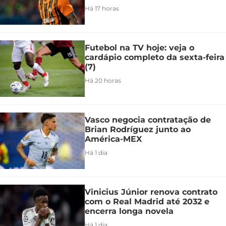
Há 17 horas
Futebol na TV hoje: veja o
cardápio completo da sexta-feira
(7)
Há 20 horas
Vasco negocia contratação de
Brian Rodríguez junto ao
América-MEX
Há 1 dia
Vinicius Júnior renova contrato
com o Real Madrid até 2032 e
encerra longa novela
Há 1 dia