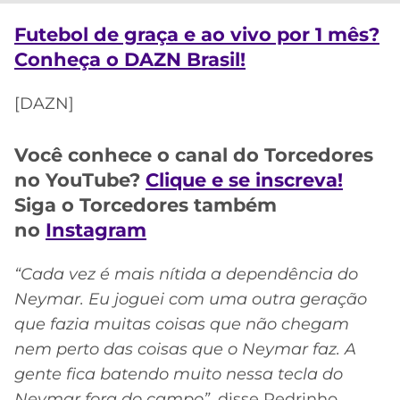
CASSINOS
ONLINE
LALIGA
Futebol de graça e ao vivo por 1 mês?
2026
GRÊMIO
Conheça o DAZN Brasil!
ATLÉTICO
[DAZN]
MG
Você conhece o canal do Torcedores
CRUZEIRO
no YouTube?
Clique e se inscreva!
Siga o Torcedores também
no
Instagram
“Cada vez é mais nítida a dependência do
Neymar. Eu joguei com uma outra geração
que fazia muitas coisas que não chegam
nem perto das coisas que o Neymar faz. A
gente fica batendo muito nessa tecla do
Neymar fora do campo”
, disse Pedrinho