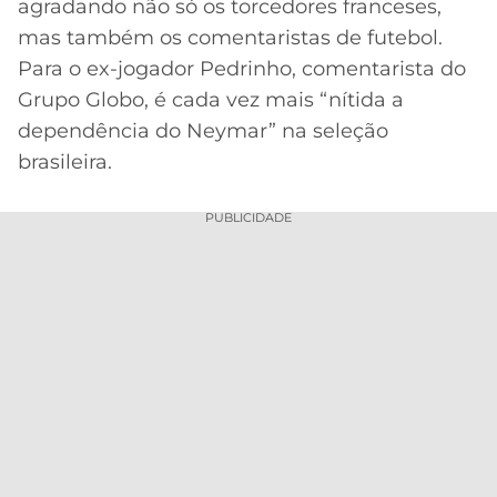
agradando não só os torcedores franceses,
MERCADO
CÓDIGO
CORINTHIANS
mas também os comentaristas de futebol.
DA
DE
LIBERTADORES
Para o ex-jogador Pedrinho, comentarista do
BOLA
INDICAÇÃO
SÃO
Grupo Globo, é cada vez mais “nítida a
BET365
PAULO
COPA
dependência do Neymar” na seleção
PALPITES
DO
brasileira.
CÓDIGO
BRASIL
SANTOS
BETANO
PUBLICIDADE
PREMIER
FLAMENGO
MELHORES
LEAGUE
APPS
DE
FLUMINENSE
COPA
APOSTAS
SUL-
BOTAFOGO
AMERICANA
CASSINOS
ONLINE
VASCO
LIGA
DOS
MELHORES
CAMPEÕES
INTERNACIONAL