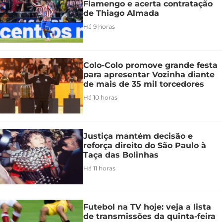
Flamengo e acerta contratação
de Thiago Almada
Há 9 horas
Colo-Colo promove grande festa
para apresentar Vozinha diante
de mais de 35 mil torcedores
Há 10 horas
Justiça mantém decisão e
reforça direito do São Paulo à
Taça das Bolinhas
Há 11 horas
Futebol na TV hoje: veja a lista
de transmissões da quinta-feira