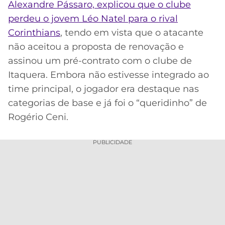
Alexandre Pássaro, explicou que o clube
MERCADO
CÓDIGO
CORINTHIANS
perdeu o jovem Léo Natel para o rival
DA
DE
LIBERTADORES
Corinthians
, tendo em vista que o atacante
BOLA
INDICAÇÃO
SÃO
não aceitou a proposta de renovação e
BET365
PAULO
COPA
assinou um pré-contrato com o clube de
PALPITES
DO
Itaquera. Embora não estivesse integrado ao
CÓDIGO
BRASIL
SANTOS
BETANO
time principal, o jogador era destaque nas
categorias de base e já foi o “queridinho” de
PREMIER
FLAMENGO
MELHORES
LEAGUE
Rogério Ceni.
APPS
DE
FLUMINENSE
COPA
PUBLICIDADE
APOSTAS
SUL-
BOTAFOGO
AMERICANA
CASSINOS
ONLINE
VASCO
LIGA
DOS
MELHORES
CAMPEÕES
INTERNACIONAL