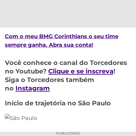
CASSINOS
ONLINE
LALIGA
2026
GRÊMIO
ATLÉTICO
Com o meu BMG Corinthians o seu time
MG
sempre ganha. Abra sua conta!
CRUZEIRO
Você conhece o canal do Torcedores
no Youtube?
Clique e se inscreva
!
Siga o Torcedores também
no
Instagram
Início de trajetória no São Paulo
PUBLICIDADE