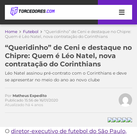
APOSTAS
Home
Futebol
“Queridinho” de Ceni e destaque no Chipre:
Quem é Léo Natel, nova contratação do Corinthians
ÚLTIMAS
DICAS
Acesse o perfil do autor
“Queridinho” de Ceni e destaque no
DE
no Twitter
Chipre: Quem é Léo Natel, nova
APOSTA
COPA
contratação do Corinthians
DO
MUNDO
MELHORES
Léo Natel assinou pré-contrato com o Corinthians e deve
SITES
se apresentar no meio do ano ao novo clube
DE
TIMES
APOSTAS
Por
Matheus Expedito
2026
Publicado 15:56 de 16/01/2020
Atualizado há 4 anos
CAMPEONATOS
MEU
TIME
CÓDIGO
MÍDIA
PROMOCIONAL
BRASILEIRÃO
ESPORTIVA
BETBOOM
PALMEIRAS
SÉRIE
O
diretor-executivo de futebol do São Paulo,
A