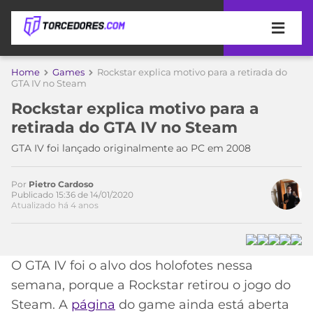
APOSTAS
Home
Games
Rockstar explica motivo para a retirada do
Acesse o perfil do autor
GTA IV no Steam
ÚLTIMAS
DICAS
no Twitter
Rockstar explica motivo para a
DE
retirada do GTA IV no Steam
APOSTA
COPA
GTA IV foi lançado originalmente ao PC em 2008
DO
MUNDO
MELHORES
SITES
Por
Pietro Cardoso
Publicado 15:36 de 14/01/2020
DE
TIMES
Atualizado há 4 anos
APOSTAS
2026
CAMPEONATOS
MEU
TIME
O GTA IV foi o alvo dos holofotes nessa
CÓDIGO
MÍDIA
PROMOCIONAL
BRASILEIRÃO
semana, porque a Rockstar retirou o jogo do
ESPORTIVA
BETBOOM
PALMEIRAS
SÉRIE
Steam. A
página
do game ainda está aberta
A