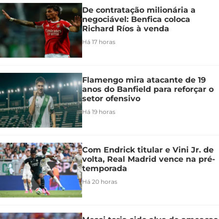
De contratação milionária a
negociável: Benfica coloca
Richard Ríos à venda
Há 17 horas
Flamengo mira atacante de 19
anos do Banfield para reforçar o
setor ofensivo
Há 19 horas
Com Endrick titular e Vini Jr. de
volta, Real Madrid vence na pré-
temporada
Há 20 horas