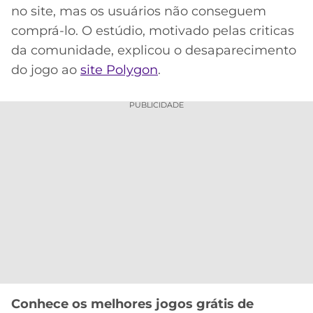
no site, mas os usuários não conseguem
MERCADO
CÓDIGO
CORINTHIANS
comprá-lo. O estúdio, motivado pelas criticas
DA
DE
LIBERTADORES
da comunidade, explicou o desaparecimento
BOLA
INDICAÇÃO
SÃO
BET365
do jogo ao
site Polygon
.
PAULO
COPA
PALPITES
DO
CÓDIGO
BRASIL
PUBLICIDADE
SANTOS
BETANO
PREMIER
FLAMENGO
MELHORES
LEAGUE
APPS
DE
FLUMINENSE
COPA
APOSTAS
SUL-
BOTAFOGO
AMERICANA
CASSINOS
ONLINE
VASCO
LIGA
DOS
MELHORES
CAMPEÕES
Conhece os melhores jogos grátis de
INTERNACIONAL