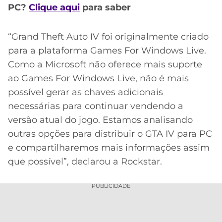
CASSINOS
PC?
Clique aqui
para saber
ONLINE
LALIGA
2026
GRÊMIO
“Grand Theft Auto IV foi originalmente criado
ATLÉTICO
para a plataforma Games For Windows Live.
MG
Como a Microsoft não oferece mais suporte
ao Games For Windows Live, não é mais
CRUZEIRO
possível gerar as chaves adicionais
necessárias para continuar vendendo a
versão atual do jogo. Estamos analisando
outras opções para distribuir o GTA IV para PC
e compartilharemos mais informações assim
que possível”, declarou a Rockstar.
PUBLICIDADE