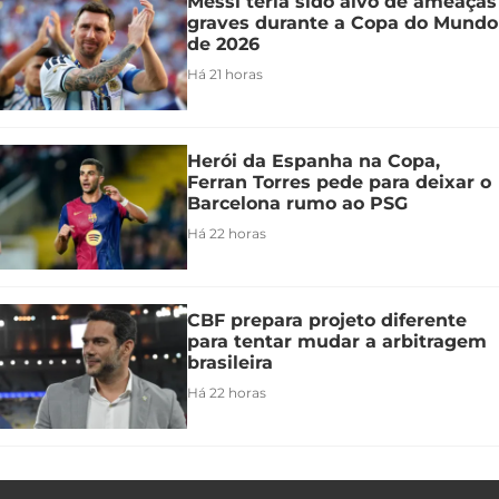
Messi teria sido alvo de ameaças
graves durante a Copa do Mundo
de 2026
Há 21 horas
Herói da Espanha na Copa,
Ferran Torres pede para deixar o
Barcelona rumo ao PSG
Há 22 horas
CBF prepara projeto diferente
para tentar mudar a arbitragem
brasileira
Há 22 horas