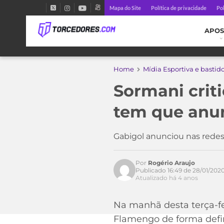
Mapa do Site
Política de privacidade
Pol
APOS
Home
Mídia Esportiva e bastid
Sormani crit
tem que anun
Acesse o perfil do autor
no Twitter
Gabigol anunciou nas redes
Por
Rogério Araujo
Publicado 16:49 de 28/01/202
Atualizado há 4 anos
Na manhã desta terça-fei
Flamengo de forma defin