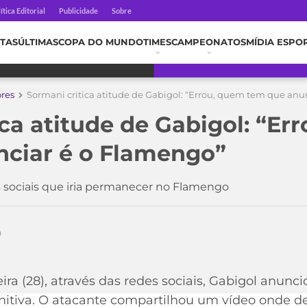
ítica Editorial
Publicidade
Sobre
TAS
ÚLTIMAS
COPA DO MUNDO
TIMES
CAMPEONATOS
MÍDIA ESPO
ores
Sormani critica atitude de Gabigol: “Errou, quem tem que anu
ica atitude de Gabigol: “Er
ciar é o Flamengo”
 sociais que iria permanecer no Flamengo
0
ra (28), através das redes sociais, Gabigol anun
itiva. O atacante compartilhou um vídeo onde deu