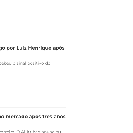
go por Luiz Henrique após
ebeu o sinal positivo do
 no mercado após três anos
arreira. O Al-Ittihad anunciou