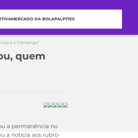
RTIVA
MERCADO DA BOLA
PALPITES
nciar é o Flamengo”
rou, quem
ciou a permanência no
 a notícia aos rubro-