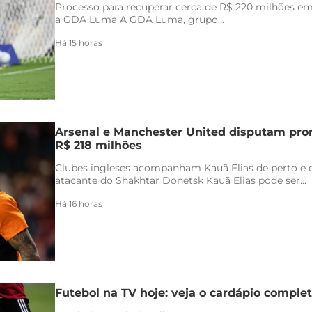
Processo para recuperar cerca de R$ 220 milhões em 
a GDA Luma A GDA Luma, grupo...
Há 15 horas
Arsenal e Manchester United disputam pr
R$ 218 milhões
Clubes ingleses acompanham Kauã Elias de perto e 
atacante do Shakhtar Donetsk Kauã Elias pode ser...
Há 16 horas
Futebol na TV hoje: veja o cardápio completo