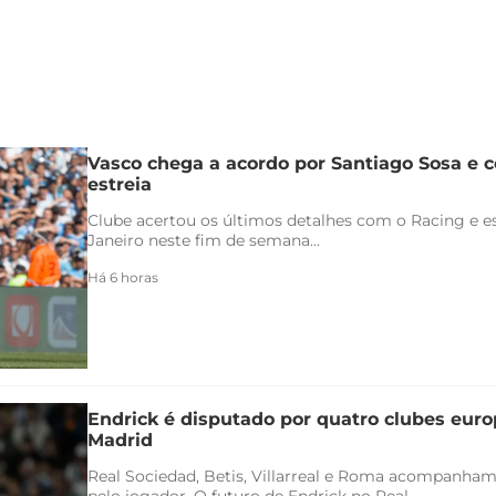
Vasco chega a acordo por Santiago Sosa e c
estreia
Clube acertou os últimos detalhes com o Racing e es
Janeiro neste fim de semana...
Há 6 horas
Endrick é disputado por quatro clubes euro
Madrid
Real Sociedad, Betis, Villarreal e Roma acompanham
pelo jogador. O futuro de Endrick no Real...