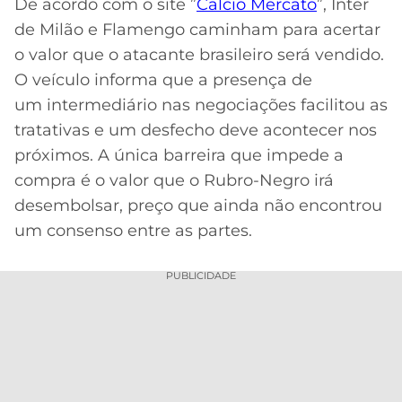
De acordo com o site ”
Calcio Mercato
”, Inter
MERCADO
CÓDIGO
CORINTHIANS
de Milão e Flamengo caminham para acertar
DA
DE
LIBERTADORES
o valor que o atacante brasileiro será vendido.
BOLA
INDICAÇÃO
SÃO
O veículo informa que a presença de
BET365
PAULO
COPA
um intermediário nas negociações facilitou as
PALPITES
DO
tratativas e um desfecho deve acontecer nos
CÓDIGO
BRASIL
SANTOS
próximos. A única barreira que impede a
BETANO
compra é o valor que o Rubro-Negro irá
PREMIER
FLAMENGO
desembolsar, preço que ainda não encontrou
MELHORES
LEAGUE
APPS
um consenso entre as partes.
DE
FLUMINENSE
COPA
APOSTAS
SUL-
PUBLICIDADE
BOTAFOGO
AMERICANA
CASSINOS
ONLINE
VASCO
LIGA
DOS
MELHORES
CAMPEÕES
INTERNACIONAL