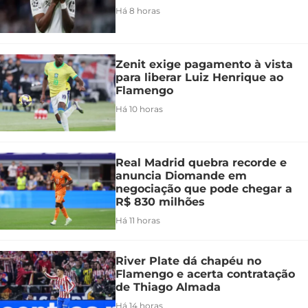
Há 8 horas
Zenit exige pagamento à vista
para liberar Luiz Henrique ao
Flamengo
Há 10 horas
Real Madrid quebra recorde e
anuncia Diomande em
negociação que pode chegar a
R$ 830 milhões
Há 11 horas
River Plate dá chapéu no
Flamengo e acerta contratação
de Thiago Almada
Há 14 horas