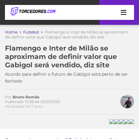
APOSTAS
Home
Futebol
Flamengo e Inter de Milão se aproximam
de definir valor que Gabigol será vendido, diz site
ÚLTIMAS
DICAS
Flamengo e Inter de Milão se
DE
aproximam de definir valor que
APOSTA
COPA
Gabigol será vendido, diz site
DO
MUNDO
MELHORES
Acordo para definir o futuro de Gabigol está perto de ser
SITES
fechado
DE
TIMES
APOSTAS
Por
Bruno Romão
2026
Publicado 15:38 de 25/01/2020
Atualizado há 7 anos
CAMPEONATOS
MEU
TIME
CÓDIGO
MÍDIA
PROMOCIONAL
BRASILEIRÃO
ESPORTIVA
BETBOOM
PALMEIRAS
SÉRIE
A