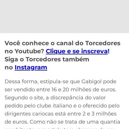
CASSINOS
ONLINE
LALIGA
2026
GRÊMIO
ATLÉTICO
MG
Você conhece o canal do Torcedores
no Youtube?
Clique e se inscreva
!
CRUZEIRO
Siga o Torcedores também
no
Instagram
Dessa forma, estipula-se que Gabigol pode
ser vendido entre 16 e 20 milhões de euros.
Segundo o site, a discrepância do valor
pedido pelo clube italiano e o oferecido pelo
dirigentes cariocas está entre 2 e 3 milhões
de euros. Como não se trata de uma quantia