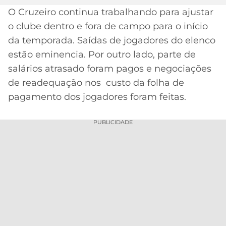
O Cruzeiro continua trabalhando para ajustar
MERCADO
CÓDIGO
CORINTHIANS
o clube dentro e fora de campo para o início
DA
DE
LIBERTADORES
BOLA
INDICAÇÃO
da temporada. Saídas de jogadores do elenco
SÃO
BET365
estão eminencia. Por outro lado, parte de
PAULO
COPA
PALPITES
DO
salários atrasado foram pagos e negociações
CÓDIGO
BRASIL
de readequação nos custo da folha de
SANTOS
BETANO
pagamento dos jogadores foram feitas.
PREMIER
FLAMENGO
MELHORES
LEAGUE
PUBLICIDADE
APPS
DE
FLUMINENSE
COPA
APOSTAS
SUL-
BOTAFOGO
AMERICANA
CASSINOS
ONLINE
VASCO
LIGA
DOS
MELHORES
CAMPEÕES
INTERNACIONAL