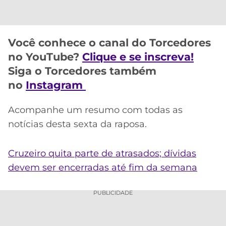
CASSINOS
ONLINE
LALIGA
2026
GRÊMIO
Você conhece o canal do Torcedores
ATLÉTICO
no YouTube?
Clique e se inscreva!
MG
Siga o Torcedores também
no
Instagram
CRUZEIRO
Acompanhe um resumo com todas as
notícias desta sexta da raposa.
Cruzeiro quita parte de atrasados; dívidas
devem ser encerradas até fim da semana
PUBLICIDADE