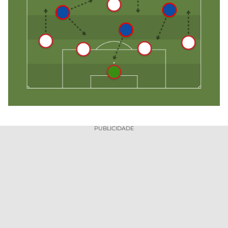
PUBLICIDADE