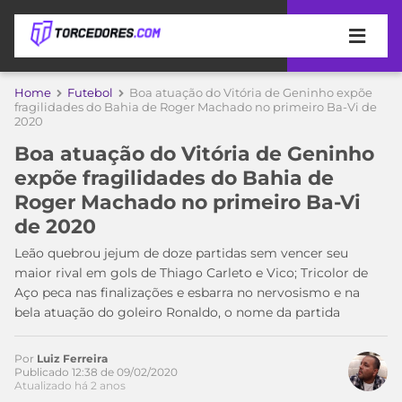
APOSTAS
Home
Futebol
Boa atuação do Vitória de Geninho expõe
fragilidades do Bahia de Roger Machado no primeiro Ba-Vi de
2020
ÚLTIMAS
DICAS
DE
Boa atuação do Vitória de Geninho
APOSTA
COPA
expõe fragilidades do Bahia de
DO
Roger Machado no primeiro Ba-Vi
MUNDO
MELHORES
de 2020
SITES
DE
Leão quebrou jejum de doze partidas sem vencer seu
TIMES
Acesse o perfil do autor
APOSTAS
maior rival em gols de Thiago Carleto e Vico; Tricolor de
no Twitter
2026
Aço peca nas finalizações e esbarra no nervosismo e na
CAMPEONATOS
MEU
bela atuação do goleiro Ronaldo, o nome da partida
TIME
CÓDIGO
Por
Luiz Ferreira
MÍDIA
PROMOCIONAL
BRASILEIRÃO
Publicado 12:38 de 09/02/2020
ESPORTIVA
BETBOOM
PALMEIRAS
SÉRIE
Atualizado há 2 anos
A