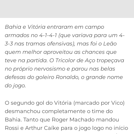
Bahia e Vitória entraram em campo
armados no 4-1-4-1 (que variava para um 4-
3-3 nas tramas ofensivas), mas foi o Leão
quem melhor aproveitou as chances que
teve na partida. O Tricolor de Aço tropeçava
no próprio nervosismo e parou nas belas
defesas do goleiro Ronaldo, o grande nome
do jogo.
O segundo gol do Vitória (marcado por Vico)
desmanchou completamente o time do
Bahia. Tanto que Roger Machado mandou
Rossi e Arthur Caíke para o jogo logo no início