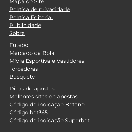
Mapa do Site
Política de privacidade
Política Editorial
Publicidade
Sobre
Futebol
Mercado da Bola
Mídia Esportiva e bastidores
Torcedoras
Basquete
Dicas de apostas
Melhores sites de apostas
Código de indicação Betano
Código bet365
Código de indicação Superbet