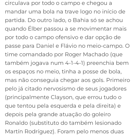
circulava por todo o campo e chegou a
mandar uma bola na trave logo no início de
partida. Do outro lado, o Bahia só se achou
quando Élber passou a se movimentar mais
por todo o campo ofensivo e dar opção de
passe para Daniel e Flávio no meio-campo. O
time comandado por Roger Machado (que
também jogava num 4-1-4-1) preenchia bem
os espaços no meio, tinha a posse de bola,
mas não conseguia chegar aos gols. Primeiro
pelo já citado nervosismo de seus jogadores
(principalmente Clayson, que errou tudo o
que tentou pela esquerda e pela direita) e
depois pela grande atuação do goleiro
Ronaldo (substituto do também lesionado
Martín Rodríguez). Foram pelo menos duas