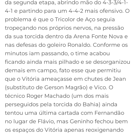
da segunda etapa, abrindo mão do 4-3-3/4-1-
4-1 e partindo para um 4-4-2 mais ofensivo. O
problema é que o Tricolor de Aço seguia
tropeçando nos próprios nervos, na pressão
da sua torcida dentro da Arena Fonte Nova e
nas defesas do goleiro Ronaldo. Conforme os
minutos iam passando, o time acabou
ficando ainda mais pilhado e se desorganizou
demais em campo, fato esse que permitiu
que o Vitória ameaçasse em chutes de Jean
(substituto de Gerson Magrão) e Vico. O
técnico Roger Machado (um dos mais
perseguidos pela torcida do Bahia) ainda
tentou uma última cartada com Fernandão
no lugar de Flávio, mas Geninho fechou bem
os espaços do Vitória apenas reoxigenando