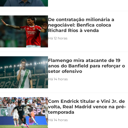
De contratação milionária a
negociável: Benfica coloca
Richard Ríos à venda
Há 12 horas
Flamengo mira atacante de 19
anos do Banfield para reforçar o
setor ofensivo
Há 14 horas
Com Endrick titular e Vini Jr. de
volta, Real Madrid vence na pré-
temporada
Há 14 horas