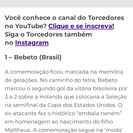
CASSINOS
ONLINE
LALIGA
2026
GRÊMIO
Você conhece o canal do Torcedores
no YouTube?
Clique e se inscreva!
ATLÉTICO
Siga o Torcedores também
MG
no
Instagram
CRUZEIRO
1 – Bebeto (Brasil)
A comemoração ficou marcada na memória
de gerações. No caminho do tetra, Bebeto
marcou o segundo gol da vitória brasileira por
3 a 2 sobre a Holanda que colocaria a Seleção
na semifinal da Copa dos Estados Unidos. O
ex-atacante fez o histórico “embala neném”
em homenagem ao nascimento do filho
Mattheus. A comemoração segue na ‘moda’