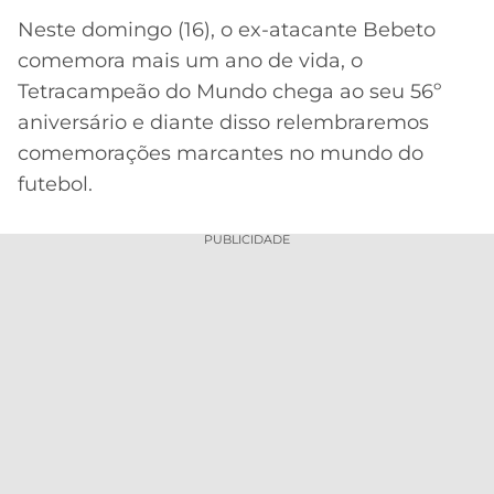
Neste domingo (16), o ex-atacante Bebeto
MERCADO
CÓDIGO
CORINTHIANS
DA
DE
LIBERTADORES
comemora mais um ano de vida, o
BOLA
INDICAÇÃO
Tetracampeão do Mundo chega ao seu 56º
SÃO
BET365
PAULO
COPA
aniversário e diante disso relembraremos
PALPITES
DO
comemorações marcantes no mundo do
CÓDIGO
BRASIL
SANTOS
futebol.
BETANO
PREMIER
FLAMENGO
PUBLICIDADE
MELHORES
LEAGUE
APPS
DE
FLUMINENSE
COPA
APOSTAS
SUL-
BOTAFOGO
AMERICANA
CASSINOS
ONLINE
VASCO
LIGA
DOS
MELHORES
CAMPEÕES
INTERNACIONAL