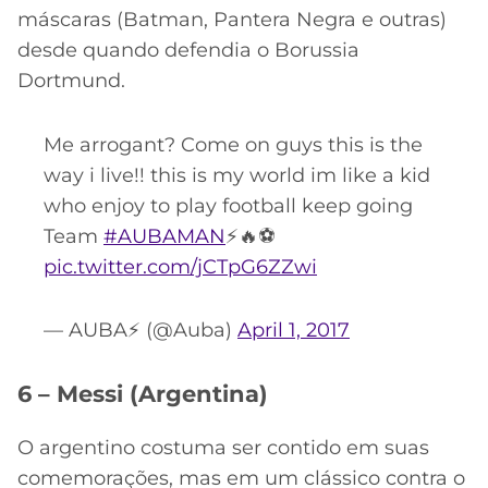
máscaras (Batman, Pantera Negra e outras)
desde quando defendia o Borussia
Dortmund.
Me arrogant? Come on guys this is the
way i live!! this is my world im like a kid
who enjoy to play football keep going
Team
#AUBAMAN
⚡️🔥⚽️
pic.twitter.com/jCTpG6ZZwi
— AUBA⚡️ (@Auba)
April 1, 2017
6 – Messi (Argentina)
O argentino costuma ser contido em suas
comemorações, mas em um clássico contra o