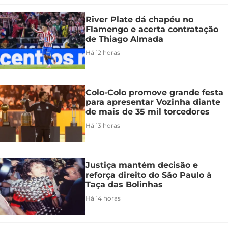
River Plate dá chapéu no
Flamengo e acerta contratação
de Thiago Almada
Há 12 horas
Colo-Colo promove grande festa
para apresentar Vozinha diante
de mais de 35 mil torcedores
Há 13 horas
Justiça mantém decisão e
reforça direito do São Paulo à
Taça das Bolinhas
Há 14 horas