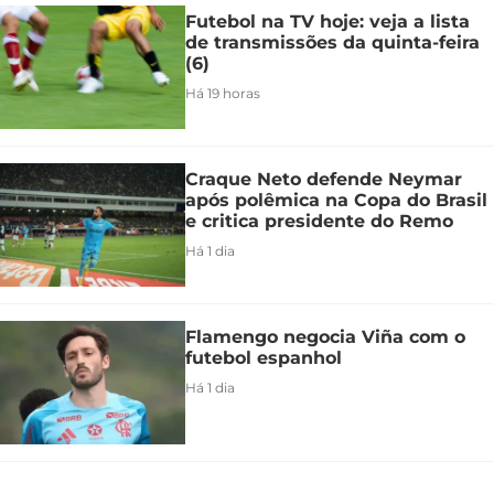
Futebol na TV hoje: veja a lista
de transmissões da quinta-feira
(6)
Há 19 horas
Craque Neto defende Neymar
após polêmica na Copa do Brasil
e critica presidente do Remo
Há 1 dia
Flamengo negocia Viña com o
futebol espanhol
Há 1 dia