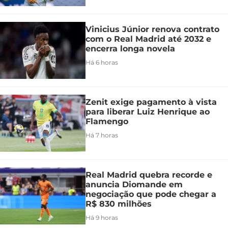
Vinicius Júnior renova contrato
com o Real Madrid até 2032 e
encerra longa novela
Há 6 horas
Zenit exige pagamento à vista
para liberar Luiz Henrique ao
Flamengo
Há 7 horas
Real Madrid quebra recorde e
anuncia Diomande em
negociação que pode chegar a
R$ 830 milhões
Há 9 horas