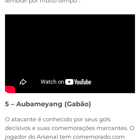
lembrar por muito tempo”.
5 – Aubameyang (Gabão)
O atacante é conhecido por seus gols
decisivos e suas comemorações marcantes. O
jogador do Arsenal tem comemorado com