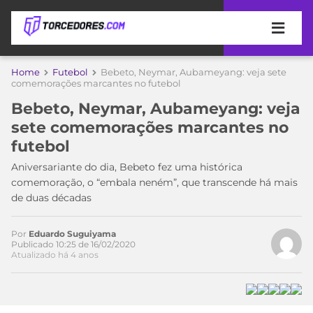
APOSTAS
Home
Futebol
Bebeto, Neymar, Aubameyang: veja sete
comemorações marcantes no futebol
ÚLTIMAS
DICAS
Bebeto, Neymar, Aubameyang: veja
DE
sete comemorações marcantes no
APOSTA
Acesse o perfil do autor
COPA
futebol
no Twitter
DO
MUNDO
MELHORES
Aniversariante do dia, Bebeto fez uma histórica
SITES
comemoração, o “embala neném”, que transcende há mais
DE
de duas décadas
TIMES
APOSTAS
2026
Por
Eduardo Suguiyama
CAMPEONATOS
MEU
Publicado 10:25 de 16/02/2020
Atualizado há 4 anos
TIME
CÓDIGO
MÍDIA
PROMOCIONAL
BRASILEIRÃO
ESPORTIVA
BETBOOM
PALMEIRAS
SÉRIE
A