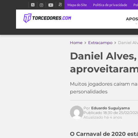
Mapa do Site
Política de privacidade
Pol
APOS
Home
Extracampo
Daniel Al
Daniel Alves,
Acesse o perfil do autor
no Twitter
aproveitaram
Muitos jogadores caíram na
personalidades
Por
Eduardo Suguiyama
Publicado 18:30 de 25/02/202
Atualizado há 4 anos
O Carnaval de 2020 est