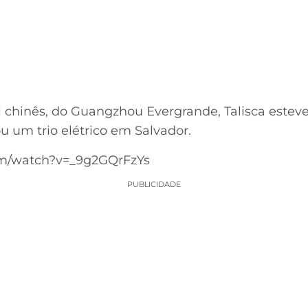
l chinês, do Guangzhou Evergrande, Talisca estev
 um trio elétrico em Salvador.
om/watch?v=_9g2GQrFzYs
PUBLICIDADE