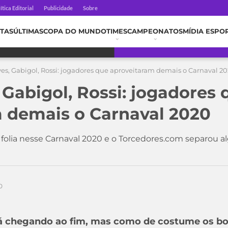
ítica Editorial
Publicidade
Sobre
TAS
ÚLTIMAS
COPA DO MUNDO
TIMES
CAMPEONATOS
MÍDIA ESPO
ves, Gabigol, Rossi: jogadores que aproveitaram demais o Carnaval 2
 Gabigol, Rossi: jogadores 
 demais o Carnaval 2020
 folia nesse Carnaval 2020 e o Torcedores.com separou 
0
á chegando ao fim, mas como de costume os bol