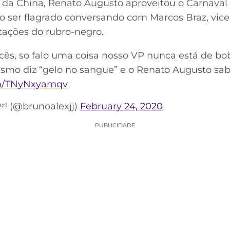
, da China, Renato Augusto aproveitou o Carnava
ao ser flagrado conversando com Marcos Braz, vice
tações do rubro-negro.
ês, so falo uma coisa nosso VP nunca está de bo
esmo diz “gelo no sangue” e o Renato Augusto sab
om/TNyNxyamqv
ʳᶠ (@brunoalexjj)
February 24, 2020
PUBLICIDADE