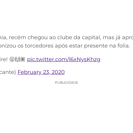
hia, recém chegou ao clube da capital, mas já apr
ronizou os torcedores após estar presente na folia.
re! 😛🙌🏽
pic.twitter.com/I6xNysKhzg
cante)
February 23, 2020
PUBLICIDADE