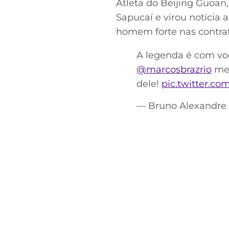
Atleta do Beijing Guoan
Sapucaí e virou notícia 
homem forte nas contra
A legenda é com voc
@marcosbrazrio
⁩ m
dele!
pic.twitter.c
— Bruno Alexandre ᶜ