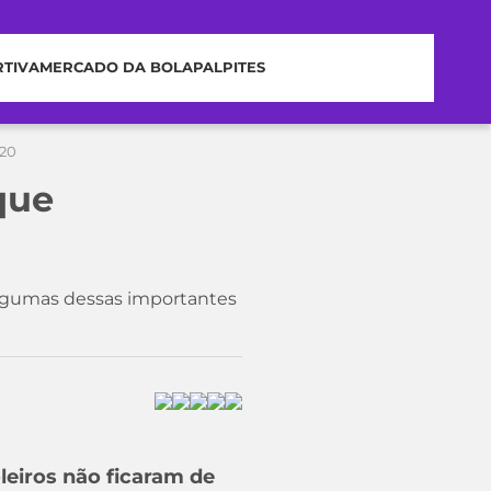
RTIVA
MERCADO DA BOLA
PALPITES
020
que
algumas dessas importantes
eiros não ficaram de