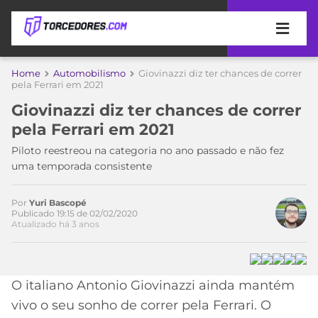
APOSTAS
Acesse o perfil do autor
Home
Automobilismo
Giovinazzi diz ter chances de correr
no Twitter
pela Ferrari em 2021
ÚLTIMAS
DICAS
Giovinazzi diz ter chances de correr
DE
pela Ferrari em 2021
APOSTA
COPA
Piloto reestreou na categoria no ano passado e não fez
DO
uma temporada consistente
MUNDO
MELHORES
SITES
DE
Por
Yuri Bascopé
TIMES
Publicado 19:15 de 02/02/2020
APOSTAS
Atualizado há 3 anos
2026
CAMPEONATOS
MEU
TIME
CÓDIGO
O italiano Antonio Giovinazzi ainda mantém
MÍDIA
PROMOCIONAL
BRASILEIRÃO
ESPORTIVA
BETBOOM
PALMEIRAS
SÉRIE
vivo o seu sonho de correr pela Ferrari. O
A