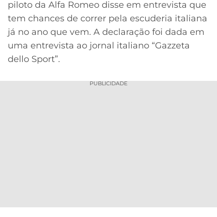
piloto da Alfa Romeo disse em entrevista que
MERCADO
CÓDIGO
CORINTHIANS
tem chances de correr pela escuderia italiana
DA
DE
LIBERTADORES
já no ano que vem. A declaração foi dada em
BOLA
INDICAÇÃO
SÃO
uma entrevista ao jornal italiano “Gazzeta
BET365
PAULO
COPA
dello Sport”.
PALPITES
DO
CÓDIGO
BRASIL
SANTOS
BETANO
PUBLICIDADE
PREMIER
FLAMENGO
MELHORES
LEAGUE
APPS
DE
FLUMINENSE
COPA
APOSTAS
SUL-
BOTAFOGO
AMERICANA
CASSINOS
ONLINE
VASCO
LIGA
DOS
MELHORES
CAMPEÕES
INTERNACIONAL