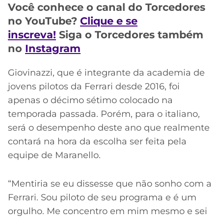
CASSINOS
Você conhece o canal do Torcedores
ONLINE
LALIGA
no YouTube?
Clique e se
2026
GRÊMIO
inscreva!
Siga o Torcedores também
no
Instagram
ATLÉTICO
MG
Giovinazzi, que é integrante da academia de
jovens pilotos da Ferrari desde 2016, foi
CRUZEIRO
apenas o décimo sétimo colocado na
temporada passada. Porém, para o italiano,
será o desempenho deste ano que realmente
contará na hora da escolha ser feita pela
equipe de Maranello.
“Mentiria se eu dissesse que não sonho com a
Ferrari. Sou piloto de seu programa e é um
orgulho. Me concentro em mim mesmo e sei