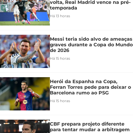
volta, Real Madrid vence na pré-
temporada
Há 13 horas
Messi teria sido alvo de ameaças
graves durante a Copa do Mundo
de 2026
Há 15 horas
Herói da Espanha na Copa,
Ferran Torres pede para deixar o
Barcelona rumo ao PSG
Há 15 horas
CBF prepara projeto diferente
para tentar mudar a arbitragem