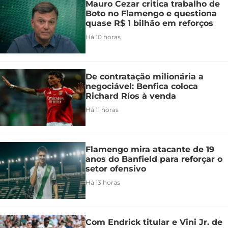
Mauro Cezar critica trabalho de
Boto no Flamengo e questiona
quase R$ 1 bilhão em reforços
Há 10 horas
De contratação milionária a
negociável: Benfica coloca
Richard Ríos à venda
Há 11 horas
Flamengo mira atacante de 19
anos do Banfield para reforçar o
setor ofensivo
Há 13 horas
Com Endrick titular e Vini Jr. de