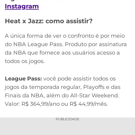
CASSINOS
Instagram
ONLINE
LALIGA
2026
GRÊMIO
Heat x Jazz: como assistir?
ATLÉTICO
A única forma de ver o confronto é por meio
MG
do NBA League Pass. Produto por assinatura
da NBA que fornece aos usuários acesso a
CRUZEIRO
todos os jogos.
League Pass:
você pode assistir todos os
jogos da temporada regular, Playoffs e das
Finais da NBA, além do All-Star Weekend.
Valor: R$ 364,99/ano ou R$ 44,99/mês.
PUBLICIDADE