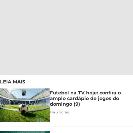
LEIA MAIS
Futebol na TV hoje: confira o
amplo cardápio de jogos do
domingo (9)
Há 3 horas