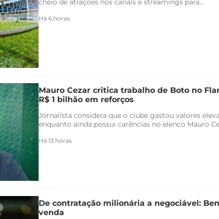
cheio de atrações nos canais e streamings para...
Há 6 horas
Mauro Cezar critica trabalho de Boto no F
R$ 1 bilhão em reforços
Jornalista considera que o clube gastou valores ele
enquanto ainda possui carências no elenco Mauro Ceza
Há 13 horas
De contratação milionária a negociável: Ben
venda