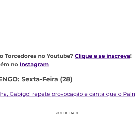
do Torcedores no Youtube?
Clique e se inscreva
!
mbém no
Instagram
GO: Sexta-Feira (28)
a, Gabigol repete provocação e canta que o Pal
PUBLICIDADE