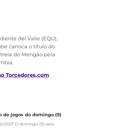
ente del Valle (EQU),
ube carioca o título do
estreia do Mengão pela
ômbia.
no Torcedores.com
io de jogos do domingo (9)
26/2027 O domingo (9) será