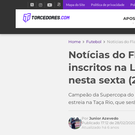
Mapa do Site
Política de privacidade
Pol
APOS
Home
Futebol
Notícias do Fl
Notícias do 
Acesse o perfil do autor
inscritos na 
no Twitter
nesta sexta (
Campeão da Supercopa do Br
estreia na Taça Rio, que ser
Por
Junior Azevedo
Publicado 17:12 de 28/02/202
Atualizado há 6 anos