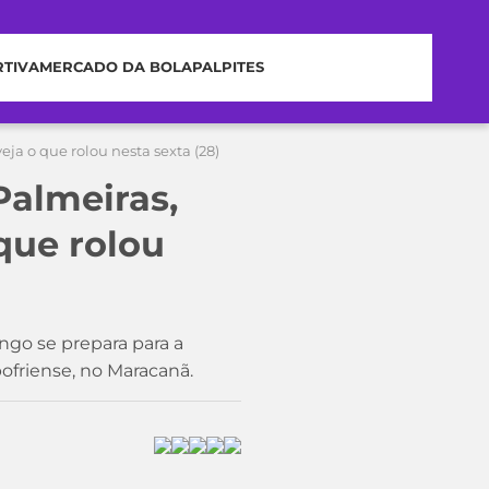
RTIVA
MERCADO DA BOLA
PALPITES
eja o que rolou nesta sexta (28)
Palmeiras,
 que rolou
go se prepara para a
abofriense, no Maracanã.