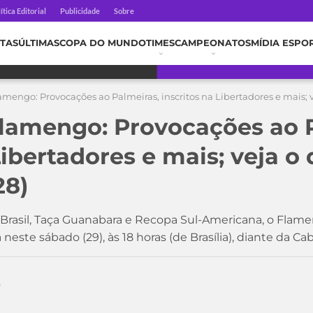
ítica Editorial
Publicidade
Sobre
TAS
ÚLTIMAS
COPA DO MUNDO
TIMES
CAMPEONATOS
MÍDIA ESPO
amengo: Provocações ao Palmeiras, inscritos na Libertadores e mais; v
Flamengo: Provocações ao 
Libertadores e mais; veja o
28)
asil, Taça Guanabara e Recopa Sul-Americana, o Flamen
á neste sábado (29), às 18 horas (de Brasília), diante da C
0