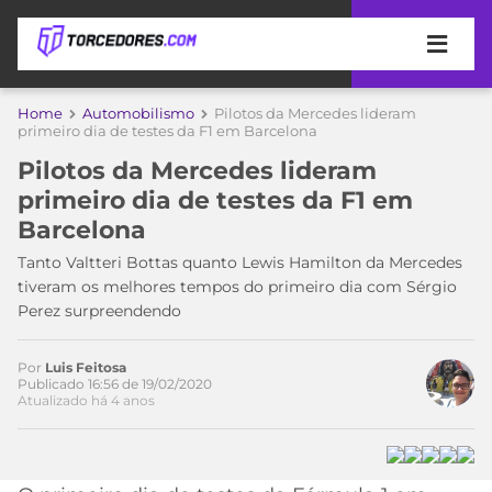
APOSTAS
Home
Automobilismo
Pilotos da Mercedes lideram
primeiro dia de testes da F1 em Barcelona
ÚLTIMAS
DICAS
Pilotos da Mercedes lideram
DE
primeiro dia de testes da F1 em
APOSTA
COPA
Barcelona
DO
MUNDO
MELHORES
Tanto Valtteri Bottas quanto Lewis Hamilton da Mercedes
SITES
tiveram os melhores tempos do primeiro dia com Sérgio
DE
Perez surpreendendo
TIMES
APOSTAS
2026
Por
Luis Feitosa
CAMPEONATOS
MEU
Publicado 16:56 de 19/02/2020
Atualizado há 4 anos
TIME
CÓDIGO
MÍDIA
PROMOCIONAL
BRASILEIRÃO
ESPORTIVA
BETBOOM
PALMEIRAS
SÉRIE
A