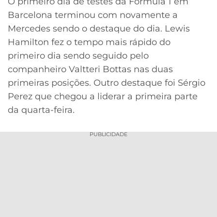
O primeiro dia de testes da Fórmula 1 em
Barcelona terminou com novamente a
MERCADO
CÓDIGO
CORINTHIANS
DA
DE
LIBERTADORES
Mercedes sendo o destaque do dia. Lewis
BOLA
INDICAÇÃO
Hamilton fez o tempo mais rápido do
SÃO
BET365
PAULO
COPA
primeiro dia sendo seguido pelo
PALPITES
DO
companheiro Valtteri Bottas nas duas
CÓDIGO
BRASIL
SANTOS
primeiras posições. Outro destaque foi Sérgio
BETANO
Perez que chegou a liderar a primeira parte
PREMIER
FLAMENGO
da quarta-feira.
MELHORES
LEAGUE
APPS
DE
FLUMINENSE
PUBLICIDADE
COPA
APOSTAS
SUL-
BOTAFOGO
AMERICANA
CASSINOS
ONLINE
VASCO
LIGA
DOS
MELHORES
CAMPEÕES
INTERNACIONAL