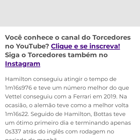
CASSINOS
ONLINE
LALIGA
2026
GRÊMIO
ATLÉTICO
Você conhece o canal do Torcedores
MG
no YouTube?
Clique e se inscreva!
Siga o Torcedores também no
CRUZEIRO
Instagram
Hamilton conseguiu atingir o tempo de
1m16s976 e teve um número melhor do que
Vettel conseguiu com a Ferrari em 2019. Na
ocasião, o alemão teve como a melhor volta
1m16s22. Seguido de Hamilton, Bottas teve
um ótimo primeiro dia e terminando apenas
0s337 atrás do inglês com rodagem no