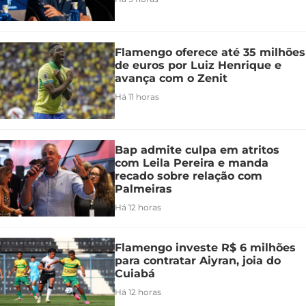
Flamengo oferece até 35 milhões
de euros por Luiz Henrique e
avança com o Zenit
Há 11 horas
Bap admite culpa em atritos
com Leila Pereira e manda
recado sobre relação com
Palmeiras
Há 12 horas
Flamengo investe R$ 6 milhões
para contratar Aiyran, joia do
Cuiabá
Há 12 horas