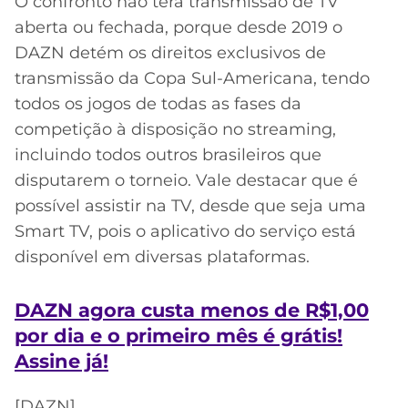
CASSINOS
O confronto não terá transmissão de TV
ONLINE
aberta ou fechada, porque desde 2019 o
LALIGA
2026
GRÊMIO
DAZN detém os direitos exclusivos de
transmissão da Copa Sul-Americana, tendo
ATLÉTICO
todos os jogos de todas as fases da
MG
competição à disposição no streaming,
incluindo todos outros brasileiros que
CRUZEIRO
disputarem o torneio. Vale destacar que é
possível assistir na TV, desde que seja uma
Smart TV, pois o aplicativo do serviço está
disponível em diversas plataformas.
DAZN agora custa menos de R$1,00
por dia e o primeiro mês é grátis!
Assine já!
[DAZN]