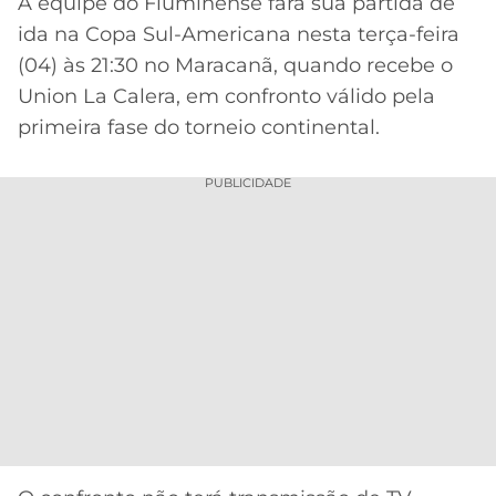
A equipe do Fluminense fará sua partida de
ida na Copa Sul-Americana nesta terça-feira
MERCADO
CÓDIGO
CORINTHIANS
DA
DE
LIBERTADORES
(04) às 21:30 no Maracanã, quando recebe o
BOLA
INDICAÇÃO
Union La Calera, em confronto válido pela
SÃO
BET365
PAULO
COPA
primeira fase do torneio continental.
PALPITES
DO
CÓDIGO
BRASIL
SANTOS
PUBLICIDADE
BETANO
PREMIER
FLAMENGO
MELHORES
LEAGUE
APPS
DE
FLUMINENSE
COPA
APOSTAS
SUL-
BOTAFOGO
AMERICANA
CASSINOS
ONLINE
VASCO
LIGA
DOS
MELHORES
CAMPEÕES
INTERNACIONAL