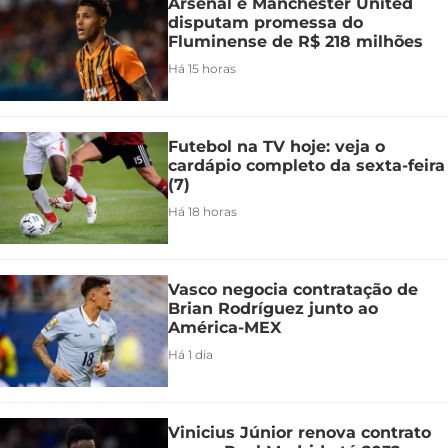
Arsenal e Manchester United
disputam promessa do
Fluminense de R$ 218 milhões
Há 15 horas
Futebol na TV hoje: veja o
cardápio completo da sexta-feira
(7)
Há 18 horas
Vasco negocia contratação de
Brian Rodríguez junto ao
América-MEX
Há 1 dia
Vinicius Júnior renova contrato