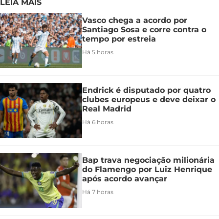
LEIA MAIS
Vasco chega a acordo por
Santiago Sosa e corre contra o
tempo por estreia
Há 5 horas
Endrick é disputado por quatro
clubes europeus e deve deixar o
Real Madrid
Há 6 horas
Bap trava negociação milionária
do Flamengo por Luiz Henrique
após acordo avançar
Há 7 horas