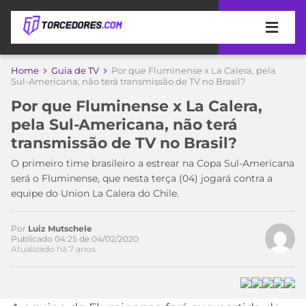
APOSTAS
Home
Guia de TV
Por que Fluminense x La Calera, pela
Sul-Americana, não terá transmissão de TV no Brasil?
ÚLTIMAS
DICAS
Por que Fluminense x La Calera,
DE
pela Sul-Americana, não terá
APOSTA
COPA
transmissão de TV no Brasil?
DO
MUNDO
MELHORES
O primeiro time brasileiro a estrear na Copa Sul-Americana
SITES
será o Fluminense, que nesta terça (04) jogará contra a
DE
equipe do Union La Calera do Chile.
TIMES
APOSTAS
2026
Por
Luiz Mutschele
CAMPEONATOS
MEU
Publicado 04:25 de 04/02/2020
Atualizado há 7 anos
TIME
CÓDIGO
MÍDIA
PROMOCIONAL
BRASILEIRÃO
ESPORTIVA
BETBOOM
PALMEIRAS
SÉRIE
A