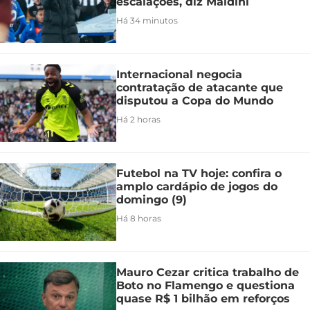
escalações, diz Maldini
Há 34 minutos
Internacional negocia
contratação de atacante que
disputou a Copa do Mundo
Há 2 horas
Futebol na TV hoje: confira o
amplo cardápio de jogos do
domingo (9)
Há 8 horas
Mauro Cezar critica trabalho de
Boto no Flamengo e questiona
quase R$ 1 bilhão em reforços