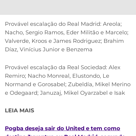
Provável escalação do Real Madrid: Areola;
Nacho, Sergio Ramos, Eder Militão e Marcelo;
Valverde, Kroos e James Rodriguez; Brahim
Díaz, Vinícius Junior e Benzema
Provável escalação da Real Sociedad: Alex
Remiro; Nacho Monreal, Elustondo, Le
Normand e Gorosabel; Zubeldía, Mikel Merino
e Odegaard; Januzaj, Mikel Oyarzabel e Isak
LEIA MAIS
Pogba deseja sair do United e tem como