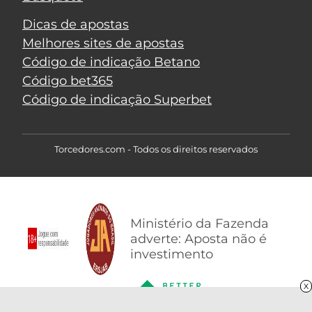
Dicas de apostas
Melhores sites de apostas
Código de indicação Betano
Código bet365
Código de indicação Superbet
Torcedores.com - Todos os direitos reservados
Ministério da Fazenda
adverte: Aposta não é
investimento
X