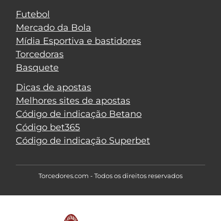
Futebol
Mercado da Bola
Mídia Esportiva e bastidores
Torcedoras
Basquete
Dicas de apostas
Melhores sites de apostas
Código de indicação Betano
Código bet365
Código de indicação Superbet
Torcedores.com - Todos os direitos reservados