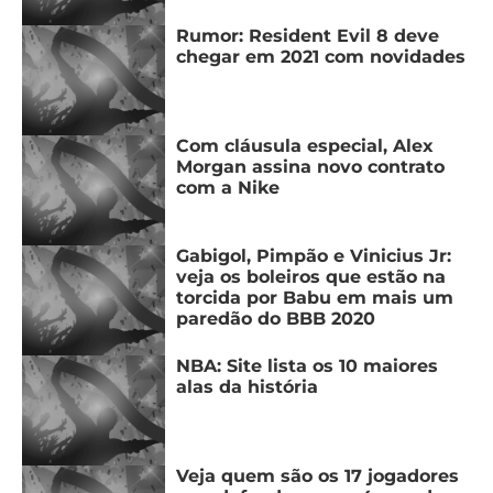
CASSINOS
ONLINE
Rumor: Resident Evil 8 deve
LALIGA
2026
GRÊMIO
chegar em 2021 com novidades
ATLÉTICO
MG
Com cláusula especial, Alex
Morgan assina novo contrato
com a Nike
CRUZEIRO
Gabigol, Pimpão e Vinicius Jr:
veja os boleiros que estão na
torcida por Babu em mais um
paredão do BBB 2020
NBA: Site lista os 10 maiores
alas da história
Veja quem são os 17 jogadores