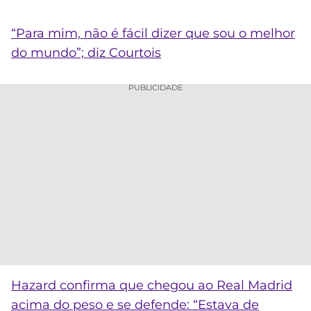
“Para mim, não é fácil dizer que sou o melhor
do mundo”; diz Courtois
PUBLICIDADE
Hazard confirma que chegou ao Real Madrid
acima do peso e se defende: “Estava de