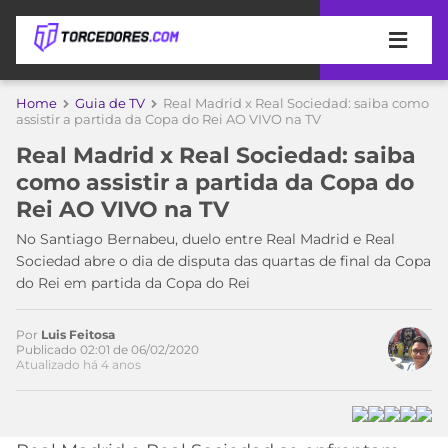
APOSTAS
Home
Guia de TV
Real Madrid x Real Sociedad: saiba como
assistir a partida da Copa do Rei AO VIVO na TV
ÚLTIMAS
DICAS
Real Madrid x Real Sociedad: saiba
DE
como assistir a partida da Copa do
APOSTA
COPA
Rei AO VIVO na TV
DO
MUNDO
MELHORES
No Santiago Bernabeu, duelo entre Real Madrid e Real
SITES
Sociedad abre o dia de disputa das quartas de final da Copa
DE
do Rei em partida da Copa do Rei
TIMES
APOSTAS
2026
Por
Luis Feitosa
CAMPEONATOS
MEU
Publicado 02:01 de 06/02/2020
Atualizado há 4 anos
TIME
CÓDIGO
MÍDIA
PROMOCIONAL
BRASILEIRÃO
ESPORTIVA
BETBOOM
PALMEIRAS
SÉRIE
A