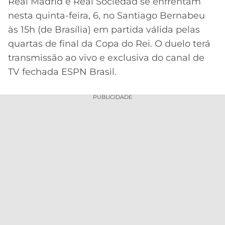
Real Madrid e Real Sociedad se enfrentam
nesta quinta-feira, 6, no Santiago Bernabeu
MERCADO
CÓDIGO
CORINTHIANS
DA
DE
LIBERTADORES
às 15h (de Brasília) em partida válida pelas
BOLA
INDICAÇÃO
quartas de final da Copa do Rei. O duelo terá
SÃO
BET365
PAULO
COPA
transmissão ao vivo e exclusiva do canal de
PALPITES
DO
TV fechada ESPN Brasil.
CÓDIGO
BRASIL
SANTOS
BETANO
PUBLICIDADE
PREMIER
FLAMENGO
MELHORES
LEAGUE
APPS
DE
FLUMINENSE
COPA
APOSTAS
SUL-
BOTAFOGO
AMERICANA
CASSINOS
ONLINE
VASCO
LIGA
DOS
MELHORES
CAMPEÕES
INTERNACIONAL