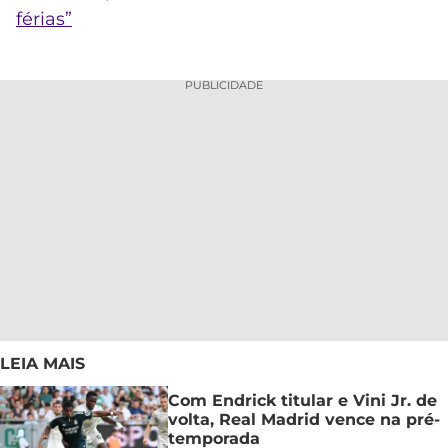
férias”
PUBLICIDADE
LEIA MAIS
Com Endrick titular e Vini Jr. de
volta, Real Madrid vence na pré-
temporada