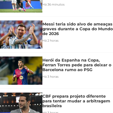
Há 36 minutos
Messi teria sido alvo de ameaças
graves durante a Copa do Mundo
de 2026
Há 2 horas
Herói da Espanha na Copa,
Ferran Torres pede para deixar o
Barcelona rumo ao PSG
Há 3 horas
CBF prepara projeto diferente
para tentar mudar a arbitragem
brasileira
Há 3 horas