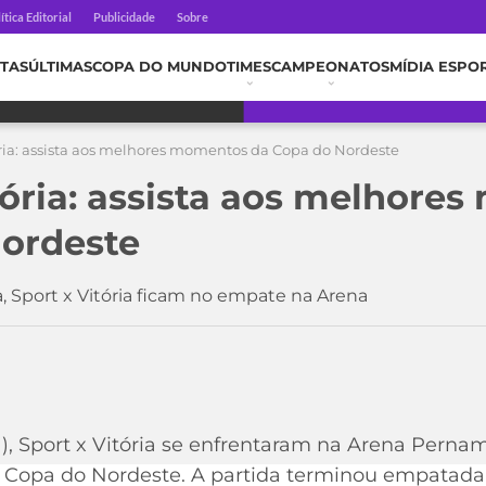
ítica Editorial
Publicidade
Sobre
TAS
ÚLTIMAS
COPA DO MUNDO
TIMES
CAMPEONATOS
MÍDIA ESPO
tória: assista aos melhores momentos da Copa do Nordeste
itória: assista aos melhor
Nordeste
 Sport x Vitória ficam no empate na Arena
1), Sport x Vitória se enfrentaram na Arena Perna
 Copa do Nordeste. A partida terminou empatada 