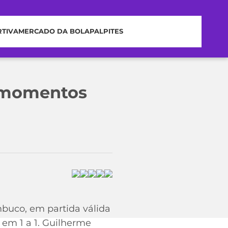
RTIVA
MERCADO DA BOLA
PALPITES
es momentos
mbuco, em partida válida
em 1 a 1. Guilherme