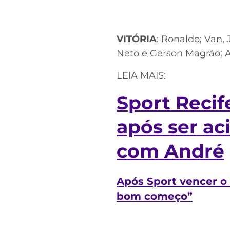
VITÓRIA
: ​Ronaldo; Van
Neto e Gerson Magrão; Al
LEIA MAIS:
Sport Recif
após ser ac
com André
Após Sport vencer o 
bom começo”