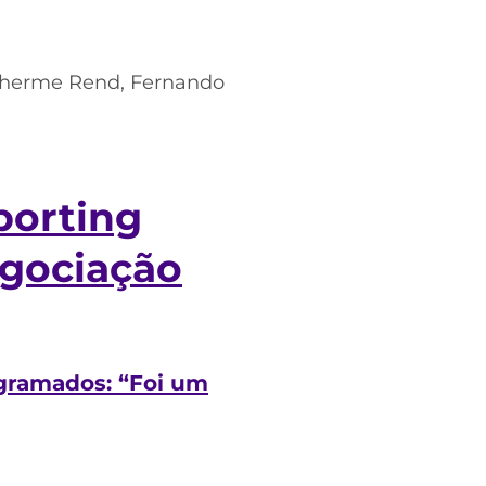
uilherme Rend, Fernando
porting
egociação
 gramados: “Foi um