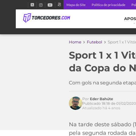
Mapa do Site
Política de privacidade
Pol
APOS
Home
Futebol
Sport 1 x 1 Vi
Sport 1 x 1 V
da Copa do 
Com gols na segunda etapa,
Por
Eder Bahúte
Publicado 18:18 de 01/02/2020
Atualizado há 4 anos
Acesse o perfil do autor
Na tarde deste sábado (
no Twitter
pela segunda rodada da