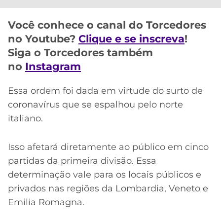
CASSINOS
ONLINE
LALIGA
2026
GRÊMIO
Você conhece o canal do Torcedores
no Youtube?
Clique e se inscreva
!
ATLÉTICO
Siga o Torcedores também
MG
no
Instagram
CRUZEIRO
Essa ordem foi dada em virtude do surto de
coronavírus que se espalhou pelo norte
italiano.
Isso afetará diretamente ao público em cinco
partidas da primeira divisão. Essa
determinação vale para os locais públicos e
privados nas regiões da Lombardia, Veneto e
Emilia Romagna.