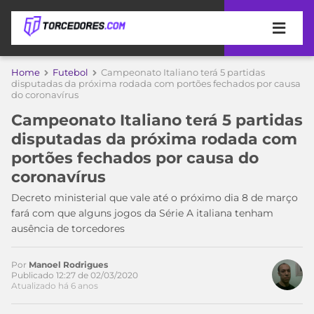
APOSTAS
Home
Futebol
Campeonato Italiano terá 5 partidas
disputadas da próxima rodada com portões fechados por causa
do coronavírus
ÚLTIMAS
DICAS
DE
Campeonato Italiano terá 5 partidas
APOSTA
COPA
disputadas da próxima rodada com
DO
portões fechados por causa do
MUNDO
MELHORES
coronavírus
SITES
DE
Decreto ministerial que vale até o próximo dia 8 de março
TIMES
APOSTAS
fará com que alguns jogos da Série A italiana tenham
2026
ausência de torcedores
CAMPEONATOS
MEU
TIME
Por
Manoel Rodrigues
CÓDIGO
Publicado 12:27 de 02/03/2020
MÍDIA
PROMOCIONAL
BRASILEIRÃO
Atualizado há 6 anos
ESPORTIVA
BETBOOM
PALMEIRAS
SÉRIE
A