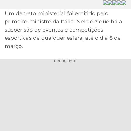
MERCADO
CÓDIGO
CORINTHIANS
Um decreto ministerial foi emitido pelo
DA
DE
LIBERTADORES
primeiro-ministro da Itália. Nele diz que há a
BOLA
INDICAÇÃO
SÃO
BET365
suspensão de eventos e competições
PAULO
COPA
esportivas de qualquer esfera, até o dia 8 de
PALPITES
DO
CÓDIGO
BRASIL
março.
SANTOS
BETANO
PREMIER
PUBLICIDADE
FLAMENGO
MELHORES
LEAGUE
APPS
DE
FLUMINENSE
COPA
APOSTAS
SUL-
BOTAFOGO
AMERICANA
CASSINOS
ONLINE
VASCO
LIGA
DOS
MELHORES
CAMPEÕES
INTERNACIONAL