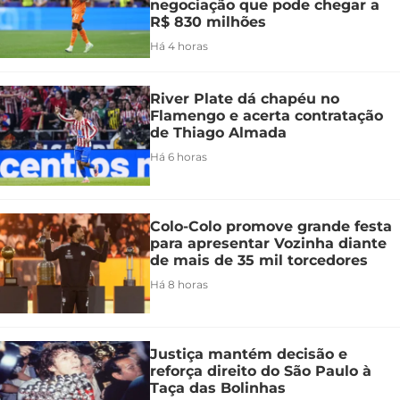
negociação que pode chegar a
R$ 830 milhões
Há 4 horas
River Plate dá chapéu no
Flamengo e acerta contratação
de Thiago Almada
Há 6 horas
Colo-Colo promove grande festa
para apresentar Vozinha diante
de mais de 35 mil torcedores
Há 8 horas
Justiça mantém decisão e
reforça direito do São Paulo à
Taça das Bolinhas