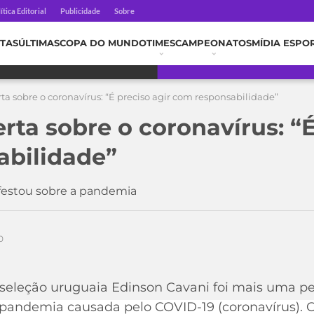
ítica Editorial
Publicidade
Sobre
TAS
ÚLTIMAS
COPA DO MUNDO
TIMES
CAMPEONATOS
MÍDIA ESPO
rta sobre o coronavírus: “É preciso agir com responsabilidade”
erta sobre o coronavírus: “É
abilidade”
festou sobre a pandemia
0
seleção uruguaia Edinson Cavani foi mais uma pe
 pandemia causada pelo COVID-19 (coronavírus). O