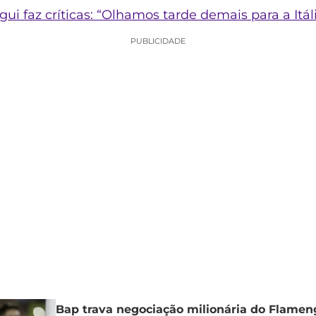
ui faz críticas: “Olhamos tarde demais para a Itál
PUBLICIDADE
Bap trava negociação milionária do Flamen