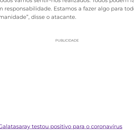
todos vamos sentir-nos realizados. Todos podem fa
 responsabilidade. Estamos a fazer algo para to
manidade”, disse o atacante.
PUBLICIDADE
Galatasaray testou positivo para o coronavírus