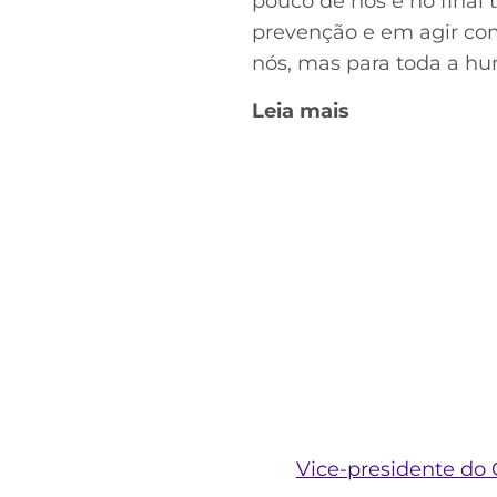
pouco de nós e no final 
prevenção e em agir com
nós, mas para toda a hu
Leia mais
Vice-presidente do 