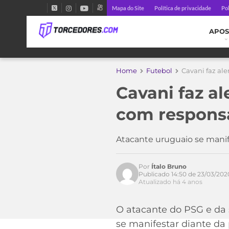
Mapa do Site
Política de privacidade
Pol
APOS
Home
Futebol
Cavani faz ale
Cavani faz al
com respons
Atacante uruguaio se mani
Por
Ítalo Bruno
Publicado 14:50 de 23/03/202
Atualizado há 4 anos
O atacante do PSG e da 
se manifestar diante da