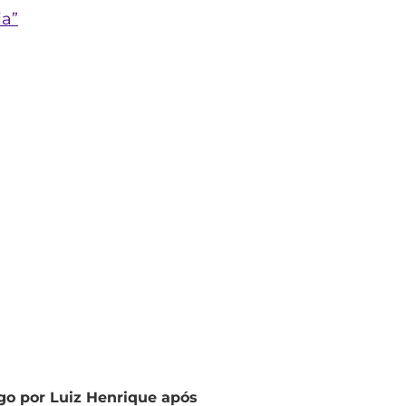
ia”
go por Luiz Henrique após