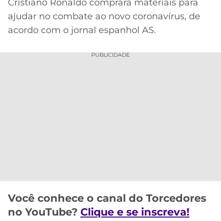
Cristiano Ronaldo comprará materiais para
MERCADO
CÓDIGO
CORINTHIANS
ajudar no combate ao novo coronavírus, de
DA
DE
LIBERTADORES
acordo com o jornal espanhol AS.
BOLA
INDICAÇÃO
SÃO
BET365
PAULO
COPA
PUBLICIDADE
PALPITES
DO
CÓDIGO
BRASIL
SANTOS
BETANO
PREMIER
FLAMENGO
MELHORES
LEAGUE
APPS
DE
FLUMINENSE
COPA
APOSTAS
SUL-
BOTAFOGO
AMERICANA
CASSINOS
ONLINE
VASCO
LIGA
Você conhece o canal do Torcedores
DOS
no YouTube?
Clique e se inscreva!
MELHORES
CAMPEÕES
INTERNACIONAL