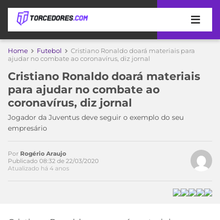
APOSTAS
Home
Futebol
Cristiano Ronaldo doará materiais para
ajudar no combate ao coronavírus, diz jornal
ÚLTIMAS
DICAS
Cristiano Ronaldo doará materiais
DE
para ajudar no combate ao
APOSTA
COPA
coronavírus, diz jornal
DO
Acesse o perfil do autor
MUNDO
MELHORES
Jogador da Juventus deve seguir o exemplo do seu
no Twitter
SITES
empresário
DE
TIMES
APOSTAS
Por
Rogério Araujo
2026
Publicado 08:32 de 22/03/2020
Atualizado há 4 anos
CAMPEONATOS
MEU
TIME
CÓDIGO
MÍDIA
PROMOCIONAL
BRASILEIRÃO
ESPORTIVA
BETBOOM
PALMEIRAS
SÉRIE
A