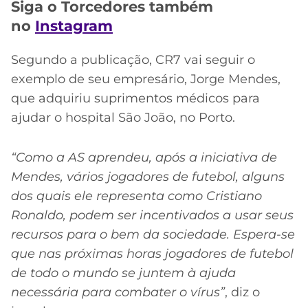
CASSINOS
Siga o Torcedores também
ONLINE
LALIGA
no
Instagram
2026
GRÊMIO
Segundo a publicação, CR7 vai seguir o
ATLÉTICO
exemplo de seu empresário, Jorge Mendes,
MG
que adquiriu suprimentos médicos para
ajudar o hospital São João, no Porto.
CRUZEIRO
“
Como a
AS
aprendeu, após a iniciativa de
Mendes, vários jogadores de futebol, alguns
dos quais ele representa como
Cristiano
Ronaldo
, podem ser incentivados a usar seus
recursos para o bem da sociedade. Espera-se
que nas próximas horas jogadores de futebol
de todo o mundo se juntem à ajuda
necessária para combater o vírus”
, diz o