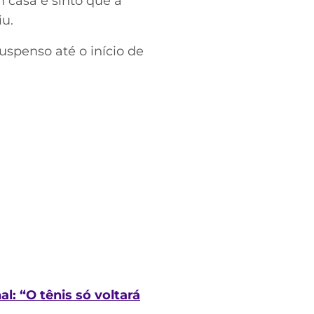
m casa e sinto que a
iu.
suspenso até o início de
l: “O tênis só voltará