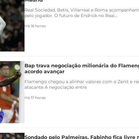
Real Sociedad, Betis, Villarreal e Roma acompanham
pelo jogador. O futuro de Endrick no Real...
Há 16 horas
Bap trava negociação milionária do Flamen
acordo avançar
Flamengo chegou a alinhar valores com o Zenit e rec
atacante A negociação entre
Há 17 horas
Sondado pelo Palmeiras, Fabinho fica livre