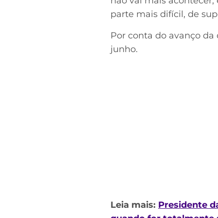
não vai mais acontecer, 
parte mais difícil, de sup
Por conta do avanço da do
junho.
Leia mais:
Presidente da