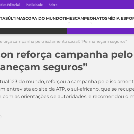
ítica Editorial
Publicidade
Sobre
TAS
ÚLTIMAS
COPA DO MUNDO
TIMES
CAMPEONATOS
MÍDIA ESPO
reforça campanha pelo isolamento social: “Permaneçam seguros”
on reforça campanha pelo
maneçam seguros”
atual 123 do mundo, reforçou a campanha pelo isolament
 entrevista ao site da ATP, o sul-africano, que se recupe
re com as orientações de autoridades, e recomendou o 
0