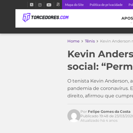
Mapa do Site
Política de privacidade
Pol
APOS
Home
Tênis
Kevin Anderson 
Kevin Anders
social: “Per
O tenista Kevin Anderson, 
pandemia de coronavírus. Em
direito, afirmou que cump
Por
Felipe Gomes da Costa
Publicado 19:48 de 23/03/202
Atualizado há 4 anos