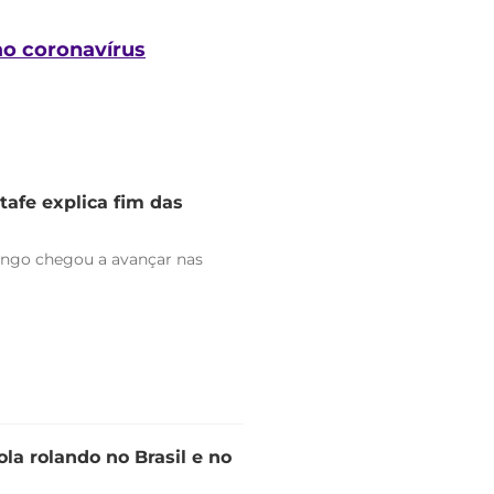
ao coronavírus
tafe explica fim das
engo chegou a avançar nas
la rolando no Brasil e no