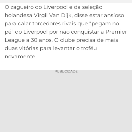
O zagueiro do Liverpool e da seleção
MERCADO
CÓDIGO
CORINTHIANS
holandesa Virgil Van Dijk, disse estar ansioso
DA
DE
LIBERTADORES
BOLA
INDICAÇÃO
para calar torcedores rivais que “pegam no
SÃO
BET365
pé” do Liverpool por não conquistar a Premier
PAULO
COPA
PALPITES
DO
League a 30 anos. O clube precisa de mais
CÓDIGO
BRASIL
duas vitórias para levantar o troféu
SANTOS
BETANO
novamente.
PREMIER
FLAMENGO
MELHORES
LEAGUE
PUBLICIDADE
APPS
DE
FLUMINENSE
COPA
APOSTAS
SUL-
BOTAFOGO
AMERICANA
CASSINOS
ONLINE
VASCO
LIGA
DOS
MELHORES
CAMPEÕES
INTERNACIONAL