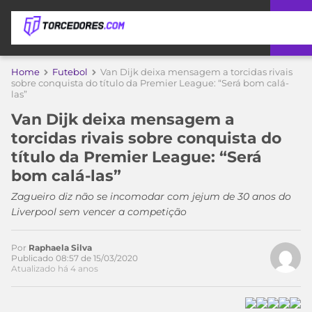
APOSTAS
Home
Futebol
Van Dijk deixa mensagem a torcidas rivais
sobre conquista do título da Premier League: “Será bom calá-
las”
ÚLTIMAS
DICAS
DE
Van Dijk deixa mensagem a
APOSTA
COPA
torcidas rivais sobre conquista do
DO
título da Premier League: “Será
MUNDO
MELHORES
bom calá-las”
SITES
DE
Zagueiro diz não se incomodar com jejum de 30 anos do
TIMES
APOSTAS
Liverpool sem vencer a competição
2026
CAMPEONATOS
MEU
Por
Raphaela Silva
TIME
Publicado 08:57 de 15/03/2020
CÓDIGO
Atualizado há 4 anos
MÍDIA
PROMOCIONAL
BRASILEIRÃO
ESPORTIVA
BETBOOM
PALMEIRAS
SÉRIE
A