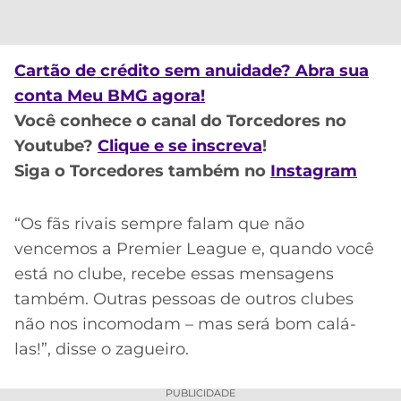
CASSINOS
ONLINE
LALIGA
2026
GRÊMIO
Cartão de crédito sem anuidade? Abra sua
ATLÉTICO
conta Meu BMG agora!
MG
Você conhece o canal do Torcedores no
Youtube?
Clique e se inscreva
!
CRUZEIRO
Siga o Torcedores também no
Instagram
“Os fãs rivais sempre falam que não
vencemos a Premier League e, quando você
está no clube, recebe essas mensagens
também. Outras pessoas de outros clubes
não nos incomodam – mas será bom calá-
las!”, disse o zagueiro.
PUBLICIDADE