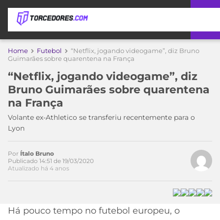
APOSTAS
Home
Futebol
“Netflix, jogando videogame”, diz Bruno
Guimarães sobre quarentena na França
ÚLTIMAS
DICAS
“Netflix, jogando videogame”, diz
DE
Bruno Guimarães sobre quarentena
APOSTA
COPA
na França
DO
MUNDO
MELHORES
Volante ex-Athletico se transferiu recentemente para o
SITES
Lyon
DE
TIMES
APOSTAS
Por
Ítalo Bruno
2026
Publicado 14:51 de 19/03/2020
Atualizado há 4 anos
CAMPEONATOS
MEU
TIME
CÓDIGO
MÍDIA
PROMOCIONAL
BRASILEIRÃO
ESPORTIVA
BETBOOM
PALMEIRAS
SÉRIE
Há pouco tempo no futebol europeu, o
A