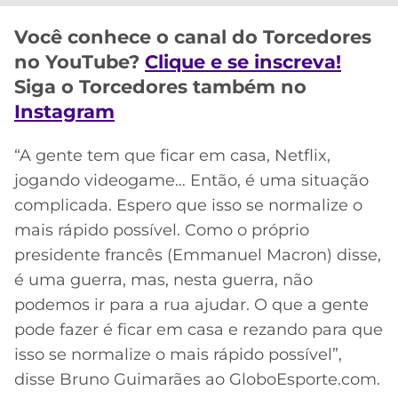
CASSINOS
ONLINE
LALIGA
Você conhece o canal do Torcedores
2026
GRÊMIO
no YouTube?
Clique e se inscreva!
Siga o Torcedores também no
ATLÉTICO
MG
Instagram
“A gente tem que ficar em casa, Netflix,
CRUZEIRO
jogando videogame… Então, é uma situação
complicada. Espero que isso se normalize o
mais rápido possível. Como o próprio
presidente francês (Emmanuel Macron) disse,
é uma guerra, mas, nesta guerra, não
podemos ir para a rua ajudar. O que a gente
pode fazer é ficar em casa e rezando para que
isso se normalize o mais rápido possível”,
disse Bruno Guimarães ao GloboEsporte.com.