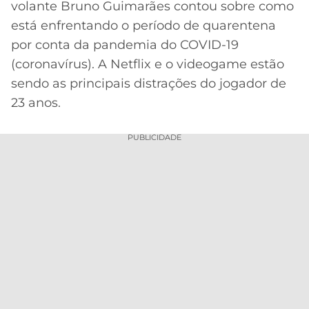
volante Bruno Guimarães contou sobre como
MERCADO
CÓDIGO
CORINTHIANS
está enfrentando o período de quarentena
DA
DE
LIBERTADORES
por conta da pandemia do COVID-19
BOLA
INDICAÇÃO
SÃO
(coronavírus). A Netflix e o videogame estão
BET365
PAULO
COPA
sendo as principais distrações do jogador de
PALPITES
DO
23 anos.
CÓDIGO
BRASIL
SANTOS
BETANO
PUBLICIDADE
PREMIER
FLAMENGO
MELHORES
LEAGUE
APPS
DE
FLUMINENSE
COPA
APOSTAS
SUL-
BOTAFOGO
AMERICANA
CASSINOS
ONLINE
VASCO
LIGA
DOS
MELHORES
CAMPEÕES
INTERNACIONAL