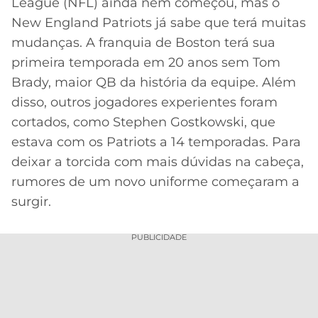
League (NFL) ainda nem começou, mas o
New England Patriots já sabe que terá muitas
MERCADO
CÓDIGO
CORINTHIANS
DA
DE
LIBERTADORES
mudanças. A franquia de Boston terá sua
BOLA
INDICAÇÃO
SÃO
primeira temporada em 20 anos sem Tom
BET365
PAULO
COPA
Brady, maior QB da história da equipe. Além
PALPITES
DO
disso, outros jogadores experientes foram
CÓDIGO
BRASIL
SANTOS
cortados, como Stephen Gostkowski, que
BETANO
estava com os Patriots a 14 temporadas. Para
PREMIER
FLAMENGO
deixar a torcida com mais dúvidas na cabeça,
MELHORES
LEAGUE
APPS
rumores de um novo uniforme começaram a
DE
FLUMINENSE
surgir.
COPA
APOSTAS
SUL-
BOTAFOGO
AMERICANA
PUBLICIDADE
CASSINOS
ONLINE
VASCO
LIGA
DOS
MELHORES
CAMPEÕES
INTERNACIONAL