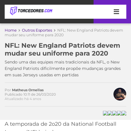
APOSTAS
Home
Outros Esportes
NFL: New England Patriots devem
mudar seu uniforme para 2020
ÚLTIMAS
DICAS
NFL: New England Patriots devem
DE
mudar seu uniforme para 2020
APOSTA
COPA
Sendo uma das equipes mais tradicionais da NFL, o New
DO
England Patriots dificilmente propõe mudanças grandes
MUNDO
MELHORES
em suas Jerseys usadas em partidas
SITES
DE
TIMES
APOSTAS
Por
Matheus Ornellas
Publicado 10:11 de 26/03/2020
2026
Atualizado há 4 anos
CAMPEONATOS
MEU
TIME
CÓDIGO
MÍDIA
PROMOCIONAL
BRASILEIRÃO
A temporada de 2o20 da National Football
ESPORTIVA
BETBOOM
PALMEIRAS
SÉRIE
A