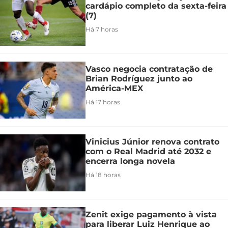
cardápio completo da sexta-feira
(7)
Há 7 horas
Vasco negocia contratação de
Brian Rodríguez junto ao
América-MEX
Há 17 horas
Vinicius Júnior renova contrato
com o Real Madrid até 2032 e
encerra longa novela
Há 18 horas
Zenit exige pagamento à vista
para liberar Luiz Henrique ao