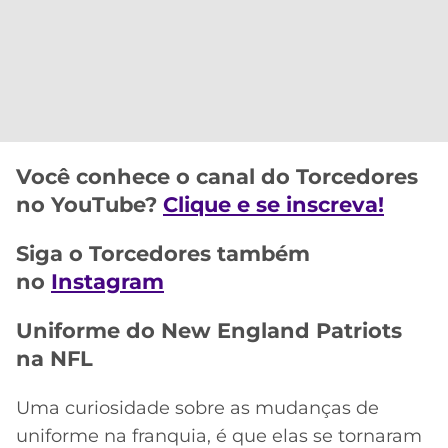
CASSINOS
ONLINE
LALIGA
2026
GRÊMIO
ATLÉTICO
MG
Você conhece o canal do Torcedores
CRUZEIRO
no YouTube?
Clique e se inscreva!
Siga o Torcedores também
no
Instagram
Uniforme do New England Patriots
na NFL
Uma curiosidade sobre as mudanças de
uniforme na franquia, é que elas se tornaram