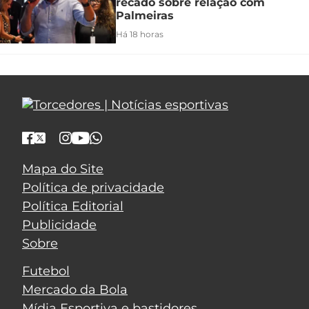
recado sobre relação com
Palmeiras
Há 18 horas
Mapa do Site
Política de privacidade
Política Editorial
Publicidade
Sobre
Futebol
Mercado da Bola
Mídia Esportiva e bastidores