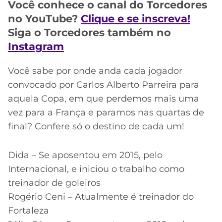
CASSINOS
Você conhece o canal do Torcedores
ONLINE
LALIGA
no YouTube?
Clique e se inscreva!
2026
GRÊMIO
Siga o Torcedores também no
Instagram
ATLÉTICO
MG
Você sabe por onde anda cada jogador
convocado por Carlos Alberto Parreira para
CRUZEIRO
aquela Copa, em que perdemos mais uma
vez para a França e paramos nas quartas de
final? Confere só o destino de cada um!
Dida – Se aposentou em 2015, pelo
Internacional, e iniciou o trabalho como
treinador de goleiros
Rogério Ceni – Atualmente é treinador do
Fortaleza