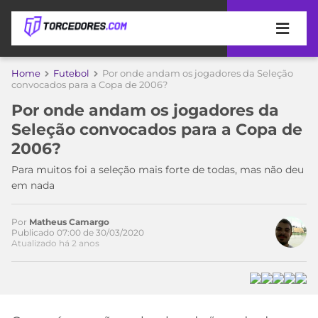
APOSTAS
Home
Futebol
Por onde andam os jogadores da Seleção
convocados para a Copa de 2006?
ÚLTIMAS
DICAS
Por onde andam os jogadores da
DE
Seleção convocados para a Copa de
APOSTA
COPA
2006?
DO
Acesse o perfil do autor
MUNDO
MELHORES
Para muitos foi a seleção mais forte de todas, mas não deu
no Twitter
SITES
em nada
DE
TIMES
APOSTAS
Por
Matheus Camargo
2026
Publicado 07:00 de 30/03/2020
Atualizado há 2 anos
CAMPEONATOS
MEU
TIME
CÓDIGO
MÍDIA
PROMOCIONAL
BRASILEIRÃO
ESPORTIVA
BETBOOM
PALMEIRAS
SÉRIE
A