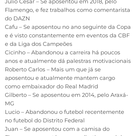
Júlio César – Se aposentou em 2018, pelo
Flamengo, e fez trabalhos como comentarista
do DAZN
Cafu – Se aposentou no ano seguinte da Copa
e é visto constantemente em eventos da CBF
e da Liga dos Campeões
Cicinho – Abandonou a carreira há poucos
anos e atualmente dá palestras motivacionais
Roberto Carlos – Mais um que já se
aposentou e atualmente mantem cargo
como embaixador do Real Madrid
Gilberto – Se aposentou em 2014, pelo Araxá-
MG
Lucio – Abandonou o futebol recentemente
no futebol do Distrito Federal
Juan – Se aposentou com a camisa do