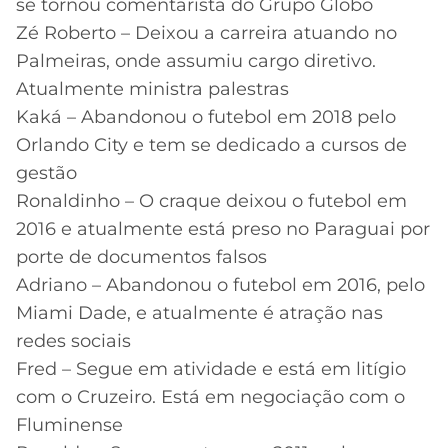
se tornou comentarista do Grupo Globo
Zé Roberto – Deixou a carreira atuando no
Palmeiras, onde assumiu cargo diretivo.
Atualmente ministra palestras
Kaká – Abandonou o futebol em 2018 pelo
Orlando City e tem se dedicado a cursos de
gestão
Ronaldinho – O craque deixou o futebol em
2016 e atualmente está preso no Paraguai por
porte de documentos falsos
Adriano – Abandonou o futebol em 2016, pelo
Miami Dade, e atualmente é atração nas
redes sociais
Fred – Segue em atividade e está em litígio
com o Cruzeiro. Está em negociação com o
Fluminense