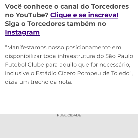
CASSINOS
Você conhece o canal do Torcedores
ONLINE
LALIGA
2026
GRÊMIO
no YouTube?
Clique e se inscreva!
Siga o Torcedores também no
ATLÉTICO
Instagram
MG
“Manifestamos nosso posicionamento em
CRUZEIRO
disponibilizar toda infraestrutura do São Paulo
Futebol Clube para aquilo que for necessário,
inclusive o Estádio Cícero Pompeu de Toledo”,
dizia um trecho da nota.
PUBLICIDADE