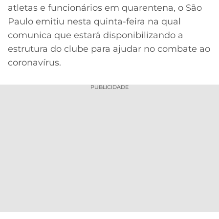
atletas e funcionários em quarentena, o São
MERCADO
CÓDIGO
CORINTHIANS
Paulo emitiu nesta quinta-feira na qual
DA
DE
LIBERTADORES
comunica que estará disponibilizando a
BOLA
INDICAÇÃO
SÃO
BET365
estrutura do clube para ajudar no combate ao
PAULO
COPA
coronavírus.
PALPITES
DO
CÓDIGO
BRASIL
SANTOS
BETANO
PUBLICIDADE
PREMIER
FLAMENGO
MELHORES
LEAGUE
APPS
DE
FLUMINENSE
COPA
APOSTAS
SUL-
BOTAFOGO
AMERICANA
CASSINOS
ONLINE
VASCO
LIGA
DOS
MELHORES
CAMPEÕES
INTERNACIONAL