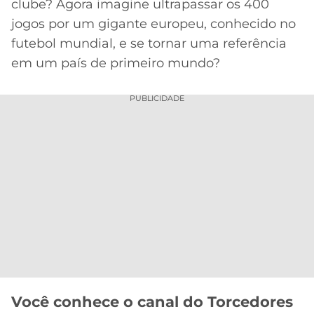
clube? Agora imagine ultrapassar os 400
MERCADO
CÓDIGO
CORINTHIANS
jogos por um gigante europeu, conhecido no
DA
DE
LIBERTADORES
futebol mundial, e se tornar uma referência
BOLA
INDICAÇÃO
SÃO
em um país de primeiro mundo?
BET365
PAULO
COPA
PALPITES
DO
PUBLICIDADE
CÓDIGO
BRASIL
SANTOS
BETANO
PREMIER
FLAMENGO
MELHORES
LEAGUE
APPS
DE
FLUMINENSE
COPA
APOSTAS
SUL-
BOTAFOGO
AMERICANA
CASSINOS
ONLINE
VASCO
LIGA
DOS
MELHORES
CAMPEÕES
Você conhece o canal do Torcedores
INTERNACIONAL