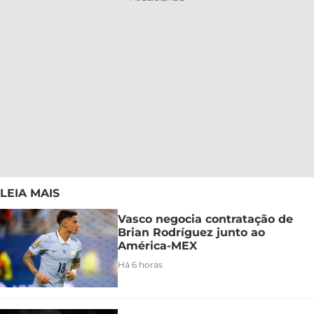
LEIA MAIS
Vasco negocia contratação de
Brian Rodríguez junto ao
América-MEX
Há 6 horas