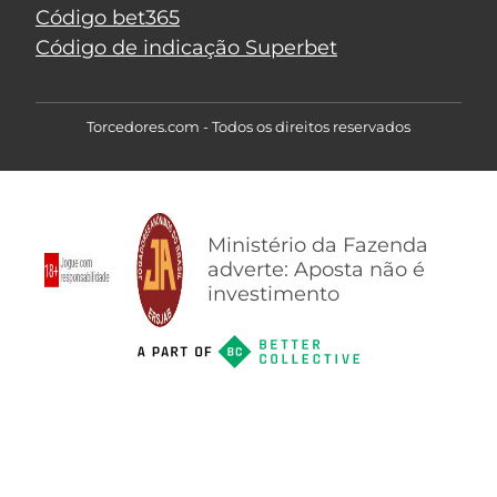
Código bet365
Código de indicação Superbet
Torcedores.com - Todos os direitos reservados
Ministério da Fazenda
adverte: Aposta não é
investimento