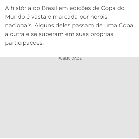
A história do Brasil em edições de Copa do
MERCADO
CÓDIGO
CORINTHIANS
Mundo é vasta e marcada por heróis
DA
DE
LIBERTADORES
BOLA
INDICAÇÃO
nacionais. Alguns deles passam de uma Copa
SÃO
BET365
PAULO
COPA
a outra e se superam em suas próprias
PALPITES
DO
participações.
CÓDIGO
BRASIL
SANTOS
BETANO
PUBLICIDADE
PREMIER
FLAMENGO
MELHORES
LEAGUE
APPS
DE
FLUMINENSE
COPA
APOSTAS
SUL-
BOTAFOGO
AMERICANA
CASSINOS
ONLINE
VASCO
LIGA
DOS
MELHORES
CAMPEÕES
INTERNACIONAL