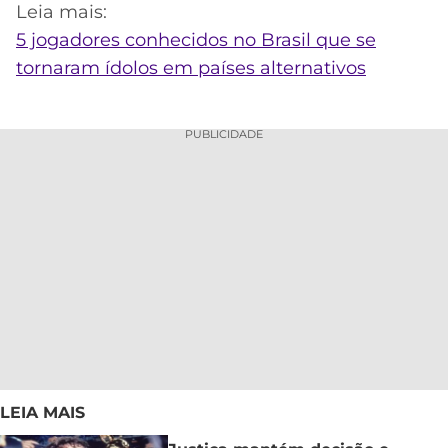
Leia mais:
5 jogadores conhecidos no Brasil que se
tornaram ídolos em países alternativos
PUBLICIDADE
LEIA MAIS