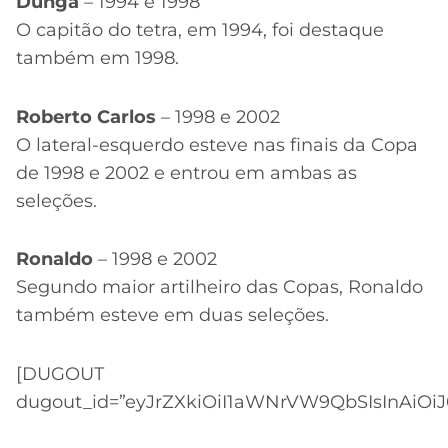
Dunga
– 1994 e 1998
O capitão do tetra, em 1994, foi destaque
também em 1998.
Roberto Carlos
– 1998 e 2002
O lateral-esquerdo esteve nas finais da Copa
de 1998 e 2002 e entrou em ambas as
seleções.
Ronaldo
– 1998 e 2002
Segundo maior artilheiro das Copas, Ronaldo
também esteve em duas seleções.
[DUGOUT
dugout_id=”eyJrZXkiOiI1aWNrVW9QbSIsInAiOiJ