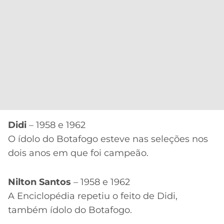
Didi
– 1958 e 1962
O ídolo do Botafogo esteve nas seleções nos
dois anos em que foi campeão.
Nilton Santos
– 1958 e 1962
A Enciclopédia repetiu o feito de Didi,
também ídolo do Botafogo.