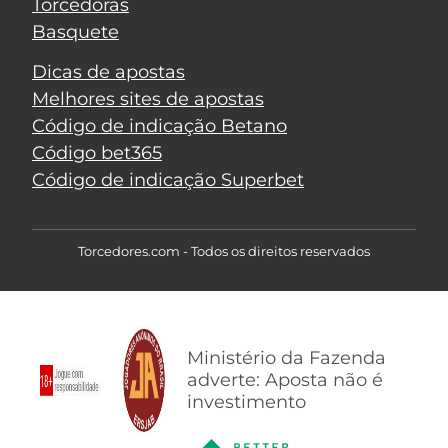
Torcedoras
Basquete
Dicas de apostas
Melhores sites de apostas
Código de indicação Betano
Código bet365
Código de indicação Superbet
Torcedores.com - Todos os direitos reservados
Ministério da Fazenda
adverte: Aposta não é
investimento