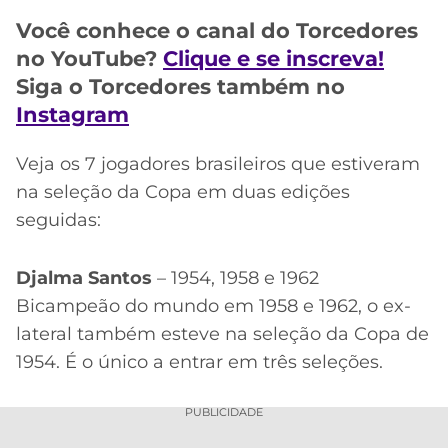
CASSINOS
ONLINE
Você conhece o canal do Torcedores
LALIGA
2026
GRÊMIO
no YouTube?
Clique e se inscreva!
Siga o Torcedores também no
ATLÉTICO
Instagram
MG
Veja os 7 jogadores brasileiros que estiveram
CRUZEIRO
na seleção da Copa em duas edições
seguidas:
Djalma Santos
– 1954, 1958 e 1962
Bicampeão do mundo em 1958 e 1962, o ex-
lateral também esteve na seleção da Copa de
1954. É o único a entrar em três seleções.
PUBLICIDADE