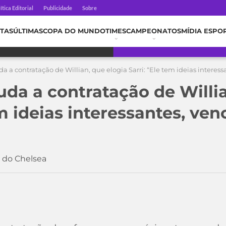
ítica Editorial
Publicidade
Sobre
TAS
ÚLTIMAS
COPA DO MUNDO
TIMES
CAMPEONATOS
MÍDIA ESPO
a a contratação de Willian, que elogia Sarri: “Ele tem ideias intere
uda a contratação de Willia
tem ideias interessantes, v
a do Chelsea