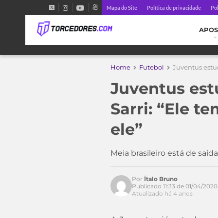
Mapa do Site
Política de privacidade
Pol
APOS
Home
Futebol
Juventus estud
Juventus est
Sarri: “Ele 
ele”
Meia brasileiro está de saíd
Por
Ítalo Bruno
Publicado 11:33 de 01/04/2020
Atualizado há 4 anos