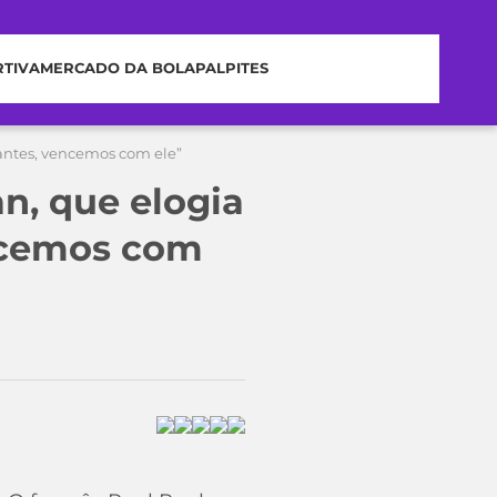
RTIVA
MERCADO DA BOLA
PALPITES
ssantes, vencemos com ele”
n, que elogia
encemos com