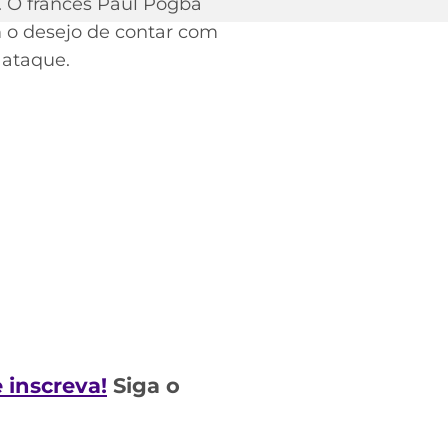
. O francês Paul Pogba
 o desejo de contar com
 ataque.
e inscreva!
Siga o