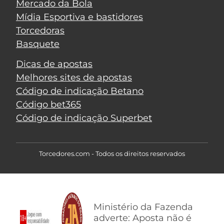
Mercado da Bola
Mídia Esportiva e bastidores
Torcedoras
Basquete
Dicas de apostas
Melhores sites de apostas
Código de indicação Betano
Código bet365
Código de indicação Superbet
Torcedores.com - Todos os direitos reservados
Ministério da Fazenda
adverte: Aposta não é