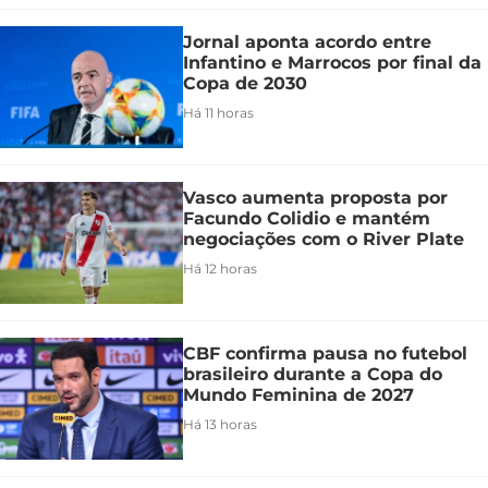
Jornal aponta acordo entre
Infantino e Marrocos por final da
Copa de 2030
Há 11 horas
Vasco aumenta proposta por
Facundo Colidio e mantém
negociações com o River Plate
Há 12 horas
CBF confirma pausa no futebol
brasileiro durante a Copa do
Mundo Feminina de 2027
Há 13 horas