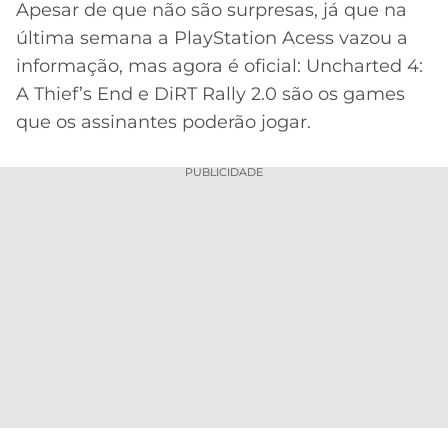
Apesar de que não são surpresas, já que na
MERCADO
CÓDIGO
CORINTHIANS
última semana a PlayStation Acess vazou a
DA
DE
LIBERTADORES
informação, mas agora é oficial: Uncharted 4:
BOLA
INDICAÇÃO
SÃO
A Thief’s End e DiRT Rally 2.0 são os games
BET365
PAULO
COPA
que os assinantes poderão jogar.
PALPITES
DO
CÓDIGO
BRASIL
SANTOS
BETANO
PUBLICIDADE
PREMIER
FLAMENGO
MELHORES
LEAGUE
APPS
DE
FLUMINENSE
COPA
APOSTAS
SUL-
BOTAFOGO
AMERICANA
CASSINOS
ONLINE
VASCO
LIGA
DOS
MELHORES
CAMPEÕES
INTERNACIONAL