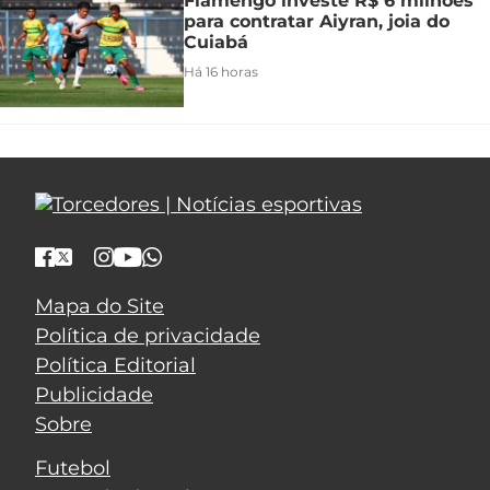
Flamengo investe R$ 6 milhões
para contratar Aiyran, joia do
Cuiabá
Há 16 horas
Mapa do Site
Política de privacidade
Política Editorial
Publicidade
Sobre
Futebol