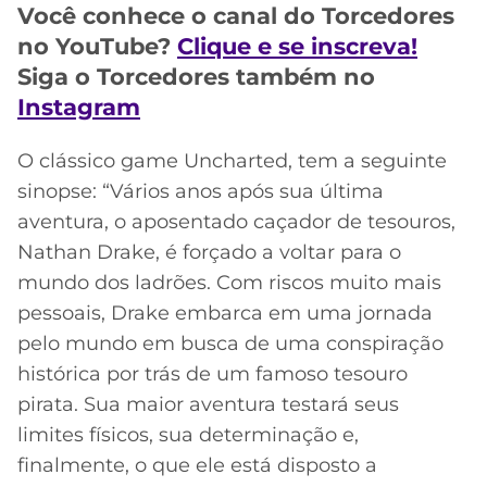
CASSINOS
Você conhece o canal do Torcedores
ONLINE
LALIGA
no YouTube?
Clique e se inscreva!
2026
GRÊMIO
Siga o Torcedores também no
Instagram
ATLÉTICO
MG
O clássico game Uncharted, tem a seguinte
sinopse: “Vários anos após sua última
CRUZEIRO
aventura, o aposentado caçador de tesouros,
Nathan Drake, é forçado a voltar para o
mundo dos ladrões. Com riscos muito mais
pessoais, Drake embarca em uma jornada
pelo mundo em busca de uma conspiração
histórica por trás de um famoso tesouro
pirata. Sua maior aventura testará seus
limites físicos, sua determinação e,
finalmente, o que ele está disposto a