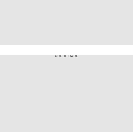
PUBLICIDADE