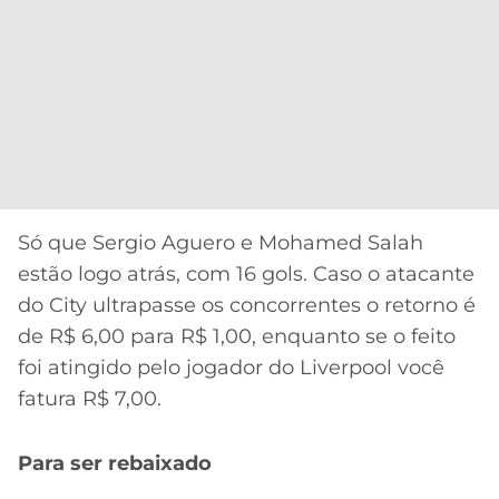
Só que Sergio Aguero e Mohamed Salah
estão logo atrás, com 16 gols. Caso o atacante
do City ultrapasse os concorrentes o retorno é
de R$ 6,00 para R$ 1,00, enquanto se o feito
foi atingido pelo jogador do Liverpool você
fatura R$ 7,00.
Para ser rebaixado