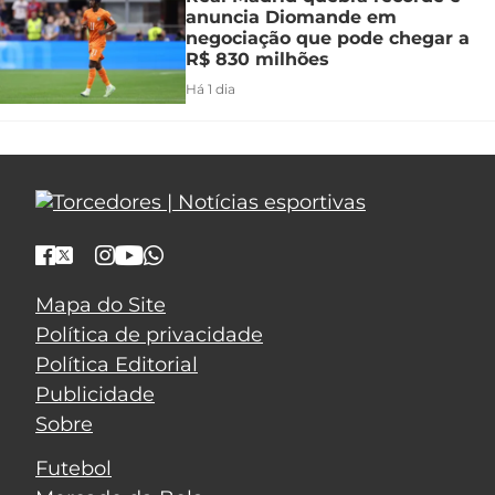
anuncia Diomande em
negociação que pode chegar a
R$ 830 milhões
Há 1 dia
Mapa do Site
Política de privacidade
Política Editorial
Publicidade
Sobre
Futebol