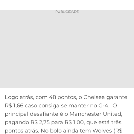
PUBLICIDADE
Logo atrás, com 48 pontos, o Chelsea garante
R$ 1,66 caso consiga se manter no G-4. O
principal desafiante é o Manchester United,
pagando R$ 2,75 para R$ 1,00, que está três
pontos atrás. No bolo ainda tem Wolves (R$