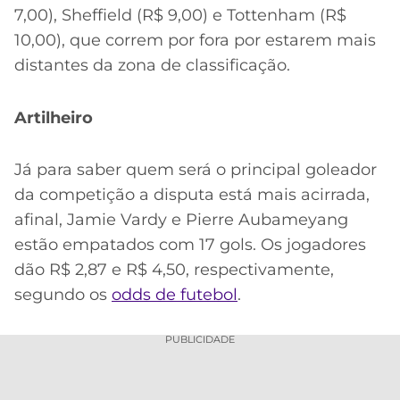
7,00), Sheffield (R$ 9,00) e Tottenham (R$
10,00), que correm por fora por estarem mais
distantes da zona de classificação.
Artilheiro
Já para saber quem será o principal goleador
da competição a disputa está mais acirrada,
afinal, Jamie Vardy e Pierre Aubameyang
estão empatados com 17 gols. Os jogadores
dão R$ 2,87 e R$ 4,50, respectivamente,
segundo os
odds de futebol
.
PUBLICIDADE