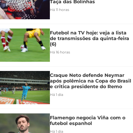
Taça das Bolinhas
Há 11 horas
Futebol na TV hoje: veja a lista
de transmissões da quinta-feira
(6)
Há 16 horas
Craque Neto defende Neymar
após polêmica na Copa do Brasil
e critica presidente do Remo
Há 1 dia
Flamengo negocia Viña com o
futebol espanhol
Há 1 dia