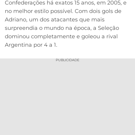
Confederações há exatos 15 anos, em 2005, e
MERCADO
CÓDIGO
CORINTHIANS
no melhor estilo possível. Com dois gols de
DA
DE
LIBERTADORES
Adriano, um dos atacantes que mais
BOLA
INDICAÇÃO
SÃO
surpreendia o mundo na época, a Seleção
BET365
PAULO
COPA
dominou completamente e goleou a rival
PALPITES
DO
Argentina por 4 a 1.
CÓDIGO
BRASIL
SANTOS
BETANO
PUBLICIDADE
PREMIER
FLAMENGO
MELHORES
LEAGUE
APPS
DE
FLUMINENSE
COPA
APOSTAS
SUL-
BOTAFOGO
AMERICANA
CASSINOS
ONLINE
VASCO
LIGA
DOS
MELHORES
CAMPEÕES
INTERNACIONAL