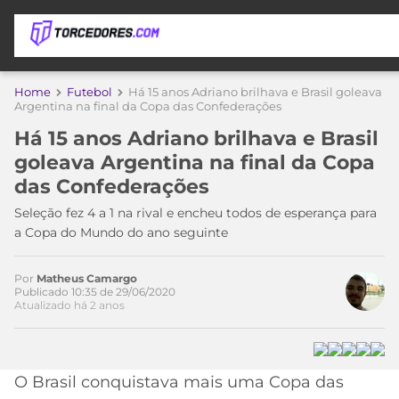
APOSTAS
Home
Futebol
Há 15 anos Adriano brilhava e Brasil goleava
Argentina na final da Copa das Confederações
ÚLTIMAS
DICAS
Há 15 anos Adriano brilhava e Brasil
DE
goleava Argentina na final da Copa
APOSTA
COPA
das Confederações
DO
Acesse o perfil do autor
MUNDO
MELHORES
Seleção fez 4 a 1 na rival e encheu todos de esperança para
no Twitter
SITES
a Copa do Mundo do ano seguinte
DE
TIMES
APOSTAS
Por
Matheus Camargo
2026
Publicado 10:35 de 29/06/2020
Atualizado há 2 anos
CAMPEONATOS
MEU
TIME
CÓDIGO
MÍDIA
PROMOCIONAL
BRASILEIRÃO
ESPORTIVA
BETBOOM
PALMEIRAS
SÉRIE
O Brasil conquistava mais uma Copa das
A