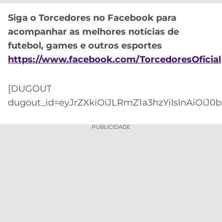
CASSINOS
ONLINE
LALIGA
Siga o Torcedores no Facebook para
2026
GRÊMIO
acompanhar as melhores notícias de
futebol, games e outros esportes
ATLÉTICO
https://www.facebook.com/TorcedoresOficial
MG
CRUZEIRO
[DUGOUT
dugout_id=eyJrZXkiOiJLRmZ1a3hzYiIsInAiOiJ0
PUBLICIDADE