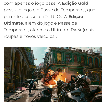
CASSINOS
com apenas o jogo base. A
Edição Gold
ONLINE
LALIGA
possui o jogo e o Passe de Temporada, que
2026
GRÊMIO
permite acesso a três DLCs. A
Edição
Ultimate
, além do jogo e Passe de
ATLÉTICO
MG
Temporada, oferece o Ultimate Pack (mais
roupas e novos veículos).
CRUZEIRO