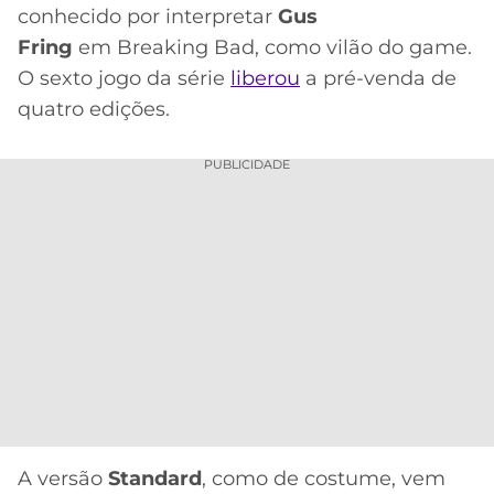
conhecido por interpretar
Gus
MERCADO
CÓDIGO
CORINTHIANS
Fring
em Breaking Bad, como vilão do game.
DA
DE
LIBERTADORES
O sexto jogo da série
liberou
a pré-venda de
BOLA
INDICAÇÃO
SÃO
BET365
quatro edições.
PAULO
COPA
PALPITES
DO
PUBLICIDADE
CÓDIGO
BRASIL
SANTOS
BETANO
PREMIER
FLAMENGO
MELHORES
LEAGUE
APPS
DE
FLUMINENSE
COPA
APOSTAS
SUL-
BOTAFOGO
AMERICANA
CASSINOS
ONLINE
VASCO
LIGA
DOS
MELHORES
CAMPEÕES
A versão
Standard
, como de costume, vem
INTERNACIONAL