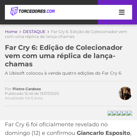
APOSTAS
Home
DESTAQUE
Far Cry 6: Edição de Colecionador vem
Acesse o perfil do autor
com uma réplica de lança-chamas
ÚLTIMAS
DICAS
no Twitter
Far Cry 6: Edição de Colecionador
DE
vem com uma réplica de lança-
APOSTA
COPA
chamas
DO
MUNDO
MELHORES
A Ubisoft colocou à venda quatro edições do Far Cry 6
SITES
DE
TIMES
Por
Pietro Cardoso
APOSTAS
Publicado 12:46 de 13/07/2020
Atualizado há 6 anos
2026
CAMPEONATOS
MEU
TIME
CÓDIGO
MÍDIA
PROMOCIONAL
BRASILEIRÃO
Far Cry 6 foi oficialmente revelado no
ESPORTIVA
BETBOOM
PALMEIRAS
SÉRIE
domingo (12) e confirmou
Giancarlo Esposito
,
A