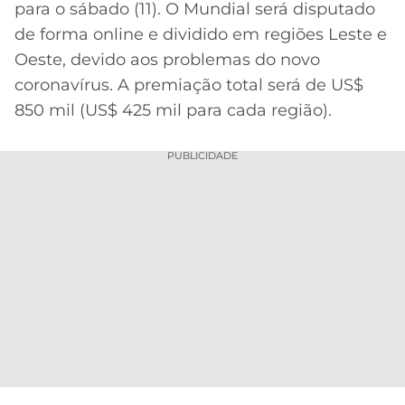
para o sábado (11). O Mundial será disputado
MERCADO
CÓDIGO
CORINTHIANS
de forma online e dividido em regiões Leste e
DA
DE
LIBERTADORES
Oeste, devido aos problemas do novo
BOLA
INDICAÇÃO
SÃO
coronavírus. A premiação total será de US$
BET365
PAULO
COPA
850 mil (US$ 425 mil para cada região).
PALPITES
DO
CÓDIGO
BRASIL
SANTOS
BETANO
PUBLICIDADE
PREMIER
FLAMENGO
MELHORES
LEAGUE
APPS
DE
FLUMINENSE
COPA
APOSTAS
SUL-
BOTAFOGO
AMERICANA
CASSINOS
ONLINE
VASCO
LIGA
DOS
MELHORES
CAMPEÕES
INTERNACIONAL