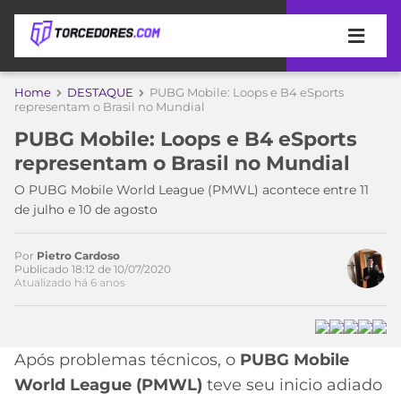
APOSTAS
Home
DESTAQUE
PUBG Mobile: Loops e B4 eSports
Acesse o perfil do autor
representam o Brasil no Mundial
ÚLTIMAS
DICAS
no Twitter
PUBG Mobile: Loops e B4 eSports
DE
representam o Brasil no Mundial
APOSTA
COPA
O PUBG Mobile World League (PMWL) acontece entre 11
DO
de julho e 10 de agosto
MUNDO
MELHORES
SITES
DE
Por
Pietro Cardoso
TIMES
Publicado 18:12 de 10/07/2020
APOSTAS
Atualizado há 6 anos
2026
CAMPEONATOS
MEU
TIME
CÓDIGO
Após problemas técnicos, o
PUBG Mobile
MÍDIA
PROMOCIONAL
BRASILEIRÃO
ESPORTIVA
BETBOOM
PALMEIRAS
SÉRIE
World League (PMWL)
teve seu inicio adiado
A