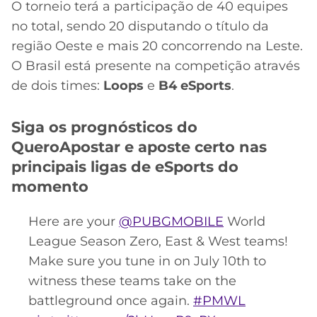
CASSINOS
O torneio terá a participação de 40 equipes
ONLINE
LALIGA
no total, sendo 20 disputando o título da
2026
GRÊMIO
região Oeste e mais 20 concorrendo na Leste.
O Brasil está presente na competição através
ATLÉTICO
de dois times:
Loops
e
B4 eSports
.
MG
Siga os prognósticos do
CRUZEIRO
QueroApostar e aposte certo nas
principais ligas de eSports do
momento
Here are your
@PUBGMOBILE
World
League Season Zero, East & West teams!
Make sure you tune in on July 10th to
witness these teams take on the
battleground once again.
#PMWL